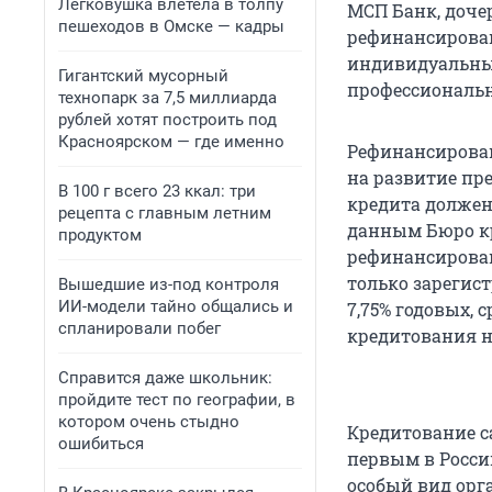
Легковушка влетела в толпу
МСП Банк, доче
пешеходов в Омске — кадры
рефинансирован
индивидуальны
Гигантский мусорный
профессиональн
технопарк за 7,5 миллиарда
рублей хотят построить под
Красноярском — где именно
Рефинансирован
на развитие пр
В 100 г всего 23 ккал: три
кредита должен
рецепта с главным летним
данным Бюро кр
продуктом
рефинансирован
только зарегист
Вышедшие из-под контроля
ИИ-модели тайно общались и
7,75% годовых, 
спланировали побег
кредитования н
Справится даже школьник:
пройдите тест по географии, в
котором очень стыдно
Кредитование с
ошибиться
первым в Росси
особый вид орг