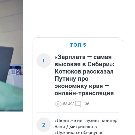
ТОП 5
«Зарплата — самая
1
высокая в Сибири»:
Котюков рассказал
Путину про
экономику края —
онлайн-трансляция
53 498
136
«Люди же не глухие»: концерт
2
Вани Дмитриенко в
«Лужниках» обернулся