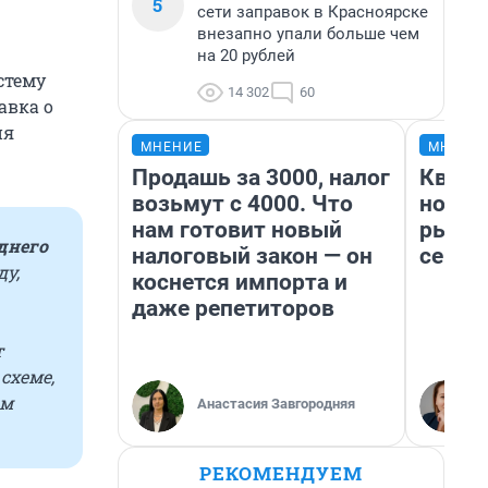
5
сети заправок в Красноярске
внезапно упали больше чем
на 20 рублей
стему
14 302
60
авка о
ия
МНЕНИЕ
МНЕНИ
Продашь за 3000, налог
Кварт
возьмут с 4000. Что
но де
нам готовит новый
рынок
днего
налоговый закон — он
сейча
ду,
коснется импорта и
даже репетиторов
т
схеме,
ам
Анастасия Завгородняя
РЕКОМЕНДУЕМ