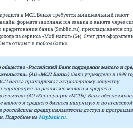
кредита в МСП Банке требуется минимальный пакет
онлайн-формате заполняются заявка и анкета через си
 кредитования банка (Smbfin.ru), прикладывается спр
оходе из сервиса «Мой налог» (6+). Счет для оформлен
быть открыт в любом банке.
 общество «Российский Банк поддержки малого и сре
тельства» (АО «МСП Банк»)
было учреждено в 1999 го
МСП Банка принадлежат акционерному обществу
я корпорация по развитию малого и среднего
тельства» (АО «Корпорация «МСП»). Банк обеспечивае
 малого и среднего бизнеса напрямую и по агентской 
я российским предпринимателям доступ к программ
и. Подробнее на
Mspbank.r
u
.