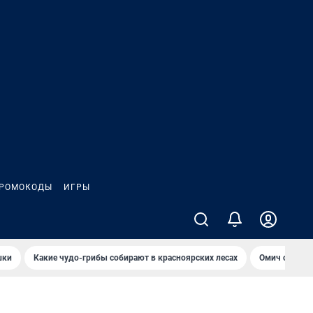
РОМОКОДЫ
ИГРЫ
шки
Какие чудо-грибы собирают в красноярских лесах
Омич сравни