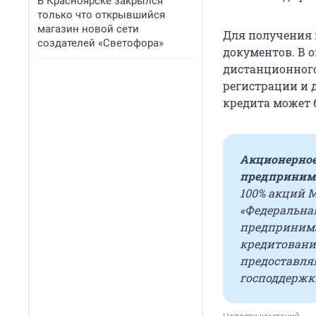
В Красноярске закрылся
только что открывшийся
магазин новой сети
Для получения 
создателей «Светофора»
документов. В 
дистанционного
регистрации и д
кредита может 
Акционерное
предпринима
100% акций 
«Федеральна
предпринима
кредитование
предоставля
господдержк