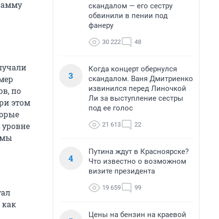
рамму
скандалом — его сестру
обвинили в пении под
фанеру
30 222
48
лучали
Когда концерт обернулся
3
мер
скандалом. Ваня Дмитриенко
извинился перед Линочкой
в, по
Ли за выступление сестры
ри этом
под ее голос
торые
21 613
22
 уровне
ммы
Путина ждут в Красноярске?
4
Что известно о возможном
визите президента
19 659
99
тал
 как
Цены на бензин на краевой