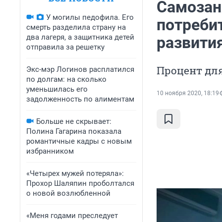
Самозан
У могилы педофила. Его
потреби
смерть разделила страну на
два лагеря, а защитника детей
развити
отправила за решетку
Процент для
Экс-мэр Логинов расплатился
по долгам: на сколько
уменьшилась его
10 ноября 2020, 18:19
задолженность по алиментам
Больше не скрывает:
Полина Гагарина показала
романтичные кадры с новым
избранником
«Четырех мужей потеряла»:
Прохор Шаляпин проболтался
о новой возлюбленной
«Меня годами преследует