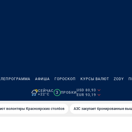
ЕЛЕПРОГРАММА
АФИША
ГОРОСКОП
КУРСЫ ВАЛЮТ
ZODY
П
USD 80,93
СЕЙЧАС
3
ПРОБКИ
+22°C
EUR 93,19
ают волонтеры Красноярских столбов
AЗС закупает бронированные вы