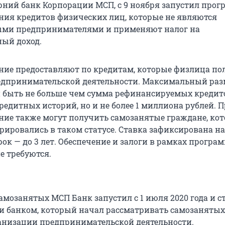
рний банк Корпорации МСП, с 9 ноября запустил прог
ия кредитов физических лиц, которые не являются
ми предпринимателями и применяют налог на
ый доход.
ие предоставляют по кредитам, которые физлица по
едпринимательской деятельности. Максимальный раз
 быть не больше чем сумма рефинансируемых кредито
едитных историй, но и не более 1 миллиона рублей. П
ие также могут получить самозанятые граждане, ко
рировались в таком статусе. Ставка зафиксирована на
срок — до 3 лет. Обеспечение и залоги в рамках програ
е требуются.
амозанятых МСП Банк запустил с 1 июля 2020 года и с
и банком, который начал рассматривать самозанятых
анизации предпринимательской деятельности.