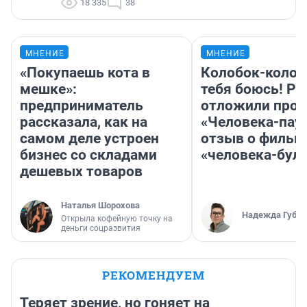
18 335
38
МНЕНИЕ
МНЕНИЕ
«Покупаешь кота в
Колобок-колобо
мешке»:
тебя боюсь! Ра
предприниматель
отложили прок
рассказала, как на
«Человека-пау
самом деле устроен
отзыв о фильм
бизнес со складами
«человека-бул
дешевых товаров
Наталья Шорохова
Надежда Губар
Открыла кофейную точку на
деньги соцразвития
РЕКОМЕНДУЕМ
Теряет зрение, но гоняет на