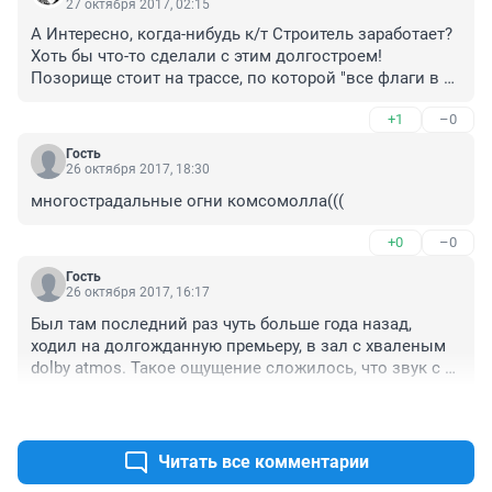
27 октября 2017, 02:15
А Интересно, когда-нибудь к/т Строитель заработает? 
Хоть бы что-то сделали с этим долгостроем! 
Позорище стоит на трассе, по которой "все флаги в 
гости к нам"!
+1
–0
Гость
26 октября 2017, 18:30
многострадальные огни комсомолла(((
+0
–0
Гость
26 октября 2017, 16:17
Был там последний раз чуть больше года назад, 
ходил на долгожданную премьеру, в зал с хваленым 
dolby atmos. Такое ощущение сложилось, что звук с 
телефона включили, просто ужасный. Впечатление о 
+0
–0
фильме было испорчено. С тех пор зарекся туда 
ходить. Ужасный кинотеатр, поэтому и народу там 
мало было.
Читать все комментарии