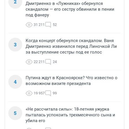
2
Дмитриенко в «Лужниках» обернулся
скандалом — его сестру обвинили в пении
под фанеру
31 211
52
Когда концерт обернулся скандалом. Ваня
3
Дмитриенко извинился перед Линочкой Ли
за выступление сестры под ее голос
22 211
24
Путина ждут в Красноярске? Что известно о
4
возможном визите президента
19 957
99
«Не рассчитала силы»: 18-летняя ужурка
5
пыталась успокоить трехмесячного сына и
убила его