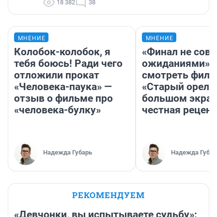
18 382
38
МНЕНИЕ
МНЕНИЕ
Колобок-колобок, я
«Финал не совп
тебя боюсь! Ради чего
ожиданиями»: 
отложили прокат
смотреть фил
«Человека-паука» —
«Старый орел» 
отзыв о фильме про
большом экран
«человека-булку»
честная рецен
Надежда Губарь
Надежда Губар
РЕКОМЕНДУЕМ
«Девчонки, вы испытываете судьбу»: