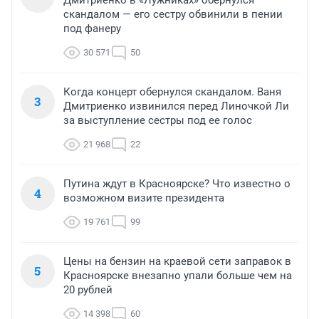
скандалом — его сестру обвинили в пении
под фанеру
30 571
50
Когда концерт обернулся скандалом. Ваня
3
Дмитриенко извинился перед Линочкой Ли
за выступление сестры под ее голос
21 968
22
Путина ждут в Красноярске? Что известно о
4
возможном визите президента
19 761
99
Цены на бензин на краевой сети заправок в
5
Красноярске внезапно упали больше чем на
20 рублей
14 398
60