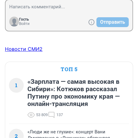
Гость
Отправить
Войти
Новости СМИ2
ТОП 5
«Зарплата — самая высокая в
1
Сибири»: Котюков рассказал
Путину про экономику края —
онлайн-трансляция
53 809
137
«Люди же не глухие»: концерт Вани
2
Дмитриенко в «Лужниках» обернулся