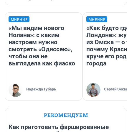
МНЕНИЕ
МНЕНИЕ
«Мы видим нового
«Как будто где-
Нолана»: с каким
Лондоне»: жур
настроем нужно
из Омска — о т
смотреть «Одиссею»,
почему Красно
чтобы она не
круче его родн
выглядела как фиаско
города
Надежда Губарь
Сергей Энквист
РЕКОМЕНДУЕМ
Как приготовить фаршированные