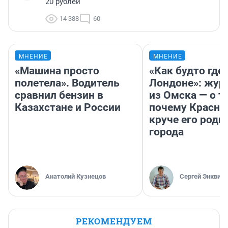
20 рублей
14 388
60
МНЕНИЕ
МНЕНИЕ
«Машина просто
«Как будто где-
полетела». Водитель
Лондоне»: жур
сравнил бензин в
из Омска — о т
Казахстане и России
почему Красно
круче его родн
города
Анатолий Кузнецов
Сергей Энквист
РЕКОМЕНДУЕМ