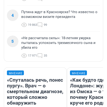
Путина ждут в Красноярске? Что известно о
4
возможном визите президента
19 863
99
«Не рассчитала силы»: 18-летняя ужурка
5
пыталась успокоить трехмесячного сына и
убила его
17 971
35
МНЕНИЕ
МНЕНИЕ
«Спуталась речь, понес
«Как будто где-
пургу». Врач — о
Лондоне»: жур
смертельном диагнозе,
из Омска — о т
который сложно
почему Красно
обнаружить
круче его родн