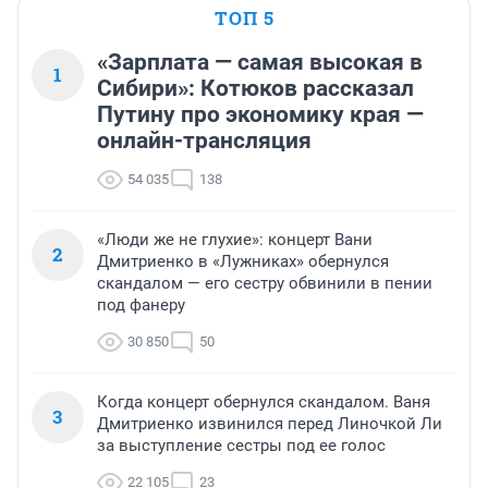
ТОП 5
«Зарплата — самая высокая в
1
Сибири»: Котюков рассказал
Путину про экономику края —
онлайн-трансляция
54 035
138
«Люди же не глухие»: концерт Вани
2
Дмитриенко в «Лужниках» обернулся
скандалом — его сестру обвинили в пении
под фанеру
30 850
50
Когда концерт обернулся скандалом. Ваня
3
Дмитриенко извинился перед Линочкой Ли
за выступление сестры под ее голос
22 105
23