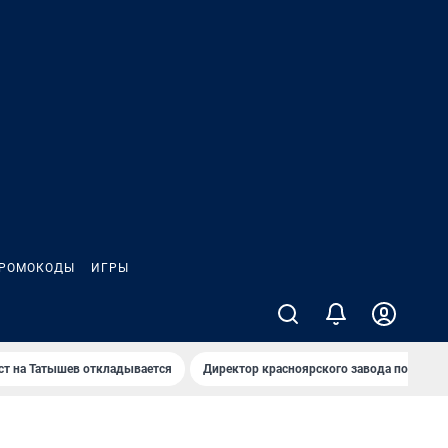
РОМОКОДЫ
ИГРЫ
т на Татышев откладывается
Директор красноярского завода под сан