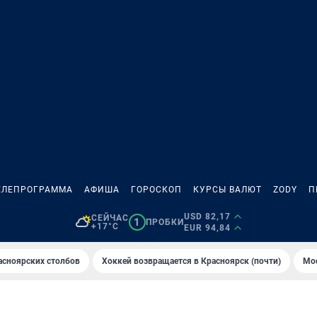
ЕЛЕПРОГРАММА
АФИША
ГОРОСКОП
КУРСЫ ВАЛЮТ
ZODY
П
USD 82,17
СЕЙЧАС
1
ПРОБКИ
+17°C
EUR 94,84
асноярских столбов
Хоккей возвращается в Красноярск (почти)
Мос