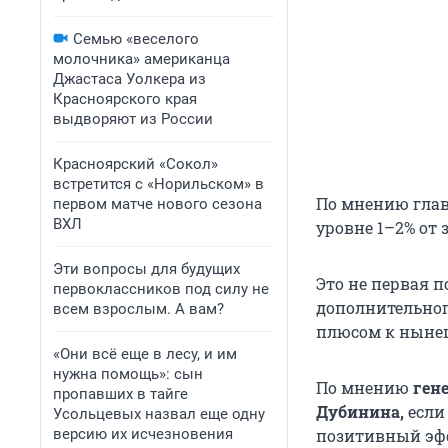
Семью «веселого
молочника» американца
Джастаса Уолкера из
Красноярского края
выдворяют из России
Красноярский «Сокол»
встретится с «Норильском» в
По мнению глав
первом матче нового сезона
ВХЛ
уровне 1–2% от
Эти вопросы для будущих
Это не первая 
первоклассников под силу не
дополнительног
всем взрослым. А вам?
плюсом к нынеш
«Они всё еще в лесу, и им
нужна помощь»: сын
По мнению
ген
пропавших в тайге
Дубинина,
если
Усольцевых назвал еще одну
версию их исчезновения
позитивный эфф