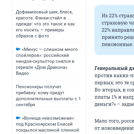
Дофаминовый шик, блеск,
Из 22% стра
красота. Фанки-стайл в
страховую ча
одежде: что это такое и как
22% направля
его носить — примеры
образов с фото
принято реше
пенсионные 
«Минус — слишком много
спойлеров»: российский
ниндзя-скульптор снялся в
сериале «Дом Дракона».
Генеральный д
Видео
против каких-л
первых, это те 
Пенсионеры получат
Во-вторых, в с
прибавку: кому придут
платы 1% и напр
дополнительные выплаты с 1
деньги?» – зада
сентября
«Вонища невозможная»:
Мало того, рос
под Красноярском Енисей
от нововведени
покрылся масляной пленкой