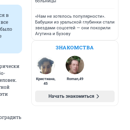
больницы
ся в
«Нам не хотелось популярности».
 все
Бабушки из уральской глубинки стали
звездами соцсетей — они покорили
 было
Агутина и Бузову
е
ЗНАКОМСТВА
рически
Во-
Кристиана
,
Roman
,
49
еловек.
45
тной
 эти
Начать знакомиться
 оградить