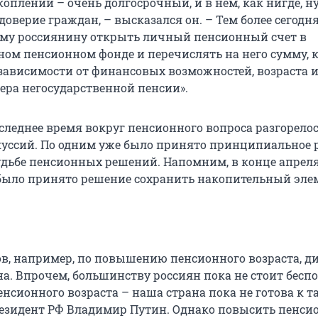
оплений – очень долгосрочный, и в нем, как нигде, 
доверие граждан, – высказался он. – Тем более сегодн
му россиянину открыть личный пенсионный счет в
ном пенсионном фонде и перечислять на него сумму, 
 зависимости от финансовых возможностей, возраста 
ера негосударственной пенсии».
следнее время вокруг пенсионного вопроса разгорело
уссий. По одним уже было принято принципиальное 
судьбе пенсионных решений. Напомним, в конце апреля
было принято решение сохранить накопительный эле
ов, например, по повышению пенсионного возраста, д
на. Впрочем, большинству россиян пока не стоит бесп
нсионного возраста – наша страна пока не готова к т
резидент РФ Владимир Путин. Однако повысить пенс