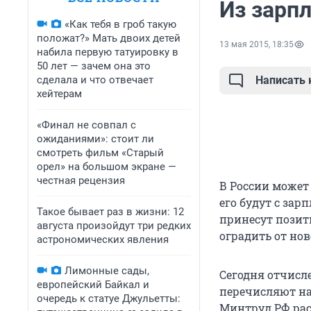
Из зарп
«Как тебя в гроб такую
положат?» Мать двоих детей
13 мая 2015, 18:35
набила первую татуировку в
50 лет — зачем она это
сделала и что отвечает
Написать
хейтерам
«Финал не совпал с
ожиданиями»: стоит ли
смотреть фильм «Старый
орел» на большом экране —
честная рецензия
В России может
его будут с зар
Такое бывает раз в жизни: 12
принесут позит
августа произойдут три редких
оградить от но
астрономических явления
Лимонные сады,
Сегодня отчисл
европейский Байкал и
перечисляют на
очередь к статуе Джульетты:
Минтруд РФ рас