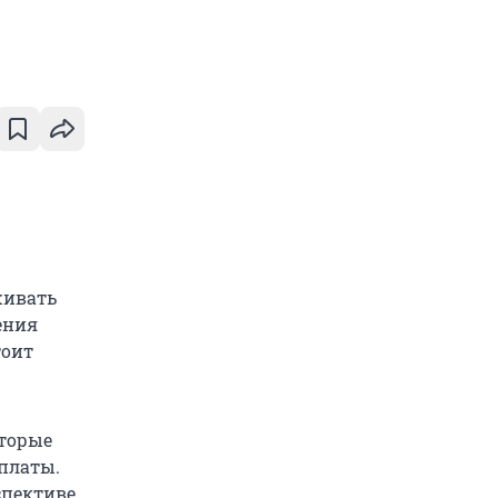
живать
ения
тоит
оторые
платы.
спективе