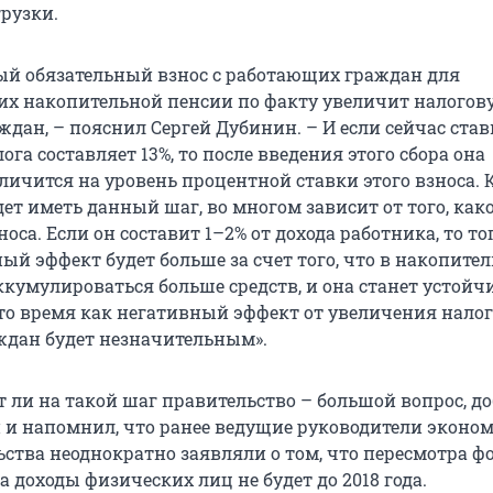
рузки.
й обязательный взнос с работающих граждан для
х накопительной пенсии по факту увеличит налогов
ждан, – пояснил Сергей Дубинин. – И если сейчас став
ога составляет 13%, то после введения этого сбора она
личится на уровень процентной ставки этого взноса. 
ет иметь данный шаг, во многом зависит от того, како
носа. Если он составит 1–2% от дохода работника, то то
ый эффект будет больше за счет того, что в накопите
ккумулироваться больше средств, и она станет устойч
 то время как негативный эффект от увеличения нало
ждан будет незначительным».
т ли на такой шаг правительство – большой вопрос, д
 и напомнил, что ранее ведущие руководители эконо
ьства неоднократно заявляли о том, что пересмотра ф
а доходы физических лиц не будет до 2018 года.