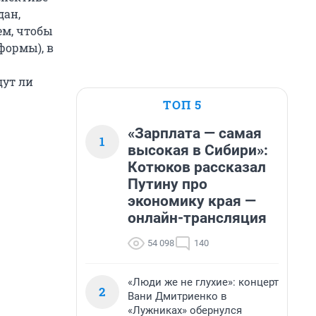
дан,
ем, чтобы
формы), в
дут ли
ТОП 5
«Зарплата — самая
1
высокая в Сибири»:
Котюков рассказал
Путину про
экономику края —
онлайн-трансляция
54 098
140
«Люди же не глухие»: концерт
2
Вани Дмитриенко в
«Лужниках» обернулся