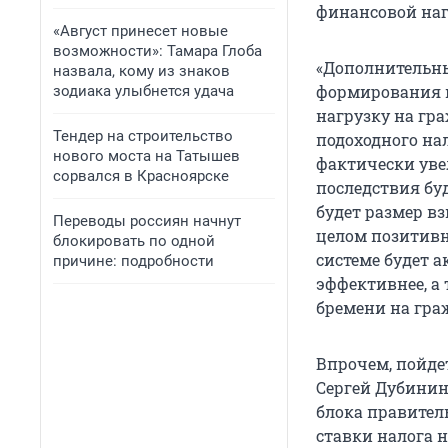
финансовой наг
«Август принесет новые
возможности»: Тамара Глоба
«Дополнительны
назвала, кому из знаков
формирования и
зодиака улыбнется удача
нагрузку на гра
Тендер на строительство
подоходного нал
нового моста на Татышев
фактически уве
сорвался в Красноярске
последствия буд
будет размер вз
Переводы россиян начнут
целом позитивн
блокировать по одной
системе будет а
причине: подробности
эффективнее, а
бремени на гра
Впрочем, пойде
Сергей Дубинин
блока правител
ставки налога н