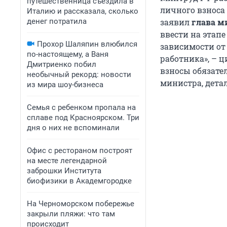
путешественница съездила в
личного взноса
Италию и рассказала, сколько
денег потратила
заявил
глава м
ввести на этапе
Прохор Шаляпин влюбился
зависимости от 
по-настоящему, а Ваня
работника», – ц
Дмитриенко побил
взносы обязате
необычный рекорд: новости
министра, дета
из мира шоу-бизнеса
Семья с ребенком пропала на
сплаве под Красноярском. Три
дня о них не вспоминали
Офис с рестораном построят
на месте легендарной
заброшки Института
биофизики в Академгородке
На Черноморском побережье
закрыли пляжи: что там
происходит