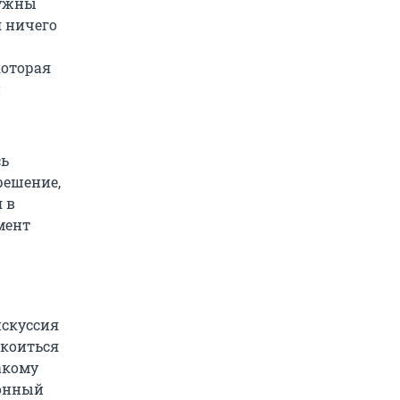
нужны
я ничего
которая
и
сь
решение,
 в
мент
искуссия
окоиться
акому
ионный