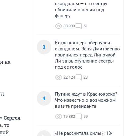
скандалом — его сестру
обвинили в пении под
фанеру
30 903
51
Когда концерт обернулся
3
скандалом. Ваня Дмитриенко
извинился перед Линочкой
Ли за выступление сестры
и на
под ее голос
22 124
23
нд
Путина ждут в Красноярске?
4
Что известно о возможном
визите президента
19 882
99
» Сергея
, то
ьной
«Не рассчитала силы»: 18-