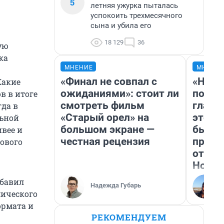
5
летняя ужурка пыталась
успокоить трехмесячного
сына и убила его
18 129
36
ую
ка
МНЕНИЕ
МНЕНИ
«Финал не совпал с
«Нико
Какие
ожиданиями»: стоит ли
побед
в в итоге
смотреть фильм
главн
гда в
«Старый орел» на
этого
льной
большом экране —
бьет 
ивее и
честная рецензия
прока
гового
отзыв
Нолан
обавил
Надежда Губарь
мического
ормата и
РЕКОМЕНДУЕМ