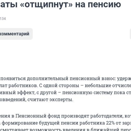
латы «отщипнут» на пенсию
134
 комментарий
 появиться дополнительный пенсионный взнос: удер
плат работников. С одной стороны – небольшие отчисл
ивный эффект, с другой – пенсионную систему пока с
вовведений, считают эксперты.
ения в Пенсионный фонд производят работодатели, к
 формирование будущей пенсии работника 22% от зар
сматривает возможность введения в ближайшей пер