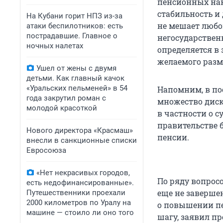
пенсионных нак
стабильность и 
На Кубани горит НПЗ из-за
не мешает любо
атаки беспилотников: есть
пострадавшие. Главное о
негосударствен
ночных налетах
определяется в
желаемого разм
Ушел от жены с двумя
детьми. Как главный качок
«Уральских пельменей» в 54
Напомним, в по
года закрутил роман с
множество диск
молодой красоткой
в частности о 
правительстве 
Нового директора «Красмаш»
пенсии.
внесли в санкционные списки
Евросоюза
«Нет некрасивых городов,
По ряду вопрос
есть недофинансированные».
еще не заверше
Путешественники проехали
2000 километров по Уралу на
о повышении пе
машине — стоило ли оно того
шагу, заявил п