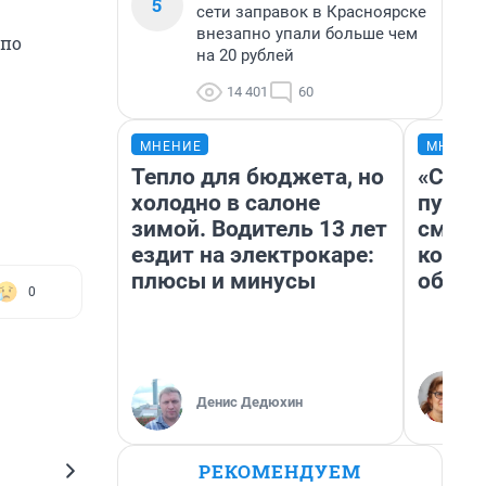
5
сети заправок в Красноярске
внезапно упали больше чем
 по
на 20 рублей
14 401
60
МНЕНИЕ
МНЕНИ
Тепло для бюджета, но
«Спут
холодно в салоне
пургу»
зимой. Водитель 13 лет
смерт
ездит на электрокаре:
котор
плюсы и минусы
обнар
0
Денис Дедюхин
РЕКОМЕНДУЕМ