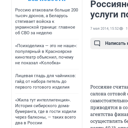
Россиян
Россию атаковали больше 200
услуги п
тысяч дронов, а Беларусь
стягивает войска к
украинской границе: главное
7 мая 2014, 15:52
1
об СВО за неделю
Написать
«Психоделика — это не наше»:
популярный в Красноярске
кинотеатр объяснил, почему
не показал «Колобка»
Лицевая гладь для чайников:
гайд от набора петель до
Россияне счита
первого готового изделия
салона сотовой
«Жила тут интеллигенция».
самостоятельно
История сибирского дома-
приводятся в с
бумеранга, где в гости ходили
агентства фина
через балконы, — таких всего
осуществлять б
два в России
карту. 69,1% о