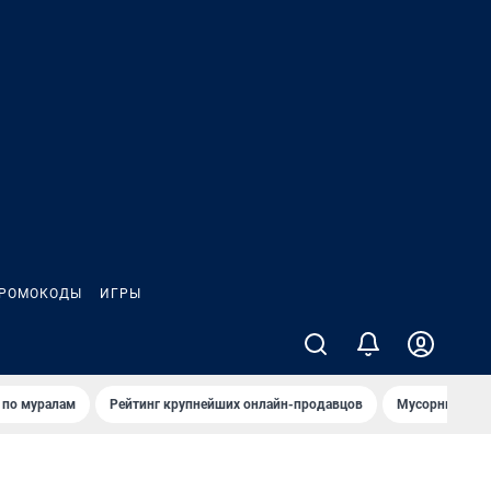
РОМОКОДЫ
ИГРЫ
т по мурaлaм
Рейтинг крупнейших онлайн-продавцов
Мусорный тех