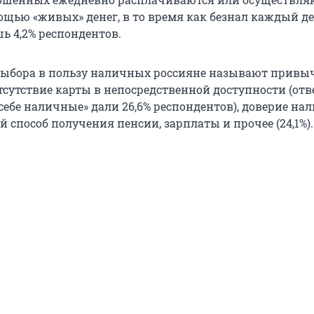
ощью «живых» денег, в то время как безнал каждый д
ь 4,2% респондентов.
ыбора в пользу наличных россияне называют привычк
сутствие карты в непосредственной доступности (отв
себе наличные» дали 26,6% респондентов), доверие на
ый способ получения пенсии, зарплаты и прочее (24,1%).