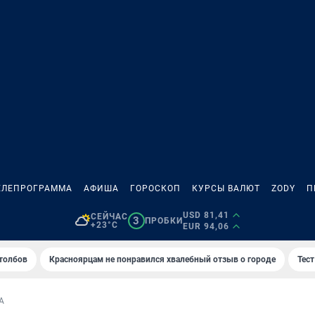
ЕЛЕПРОГРАММА
АФИША
ГОРОСКОП
КУРСЫ ВАЛЮТ
ZODY
П
USD 81,41
СЕЙЧАС
3
ПРОБКИ
+23°C
EUR 94,06
толбов
Красноярцам не понравился хвалебный отзыв о городе
Тес
А