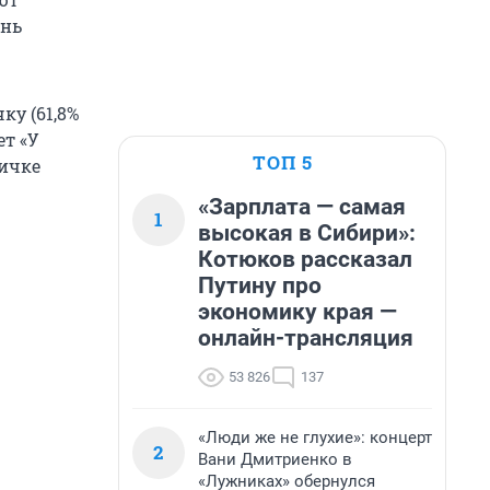
ень
у (61,8%
ет «У
ТОП 5
личке
«Зарплата — самая
1
высокая в Сибири»:
Котюков рассказал
Путину про
экономику края —
онлайн-трансляция
53 826
137
«Люди же не глухие»: концерт
2
Вани Дмитриенко в
«Лужниках» обернулся