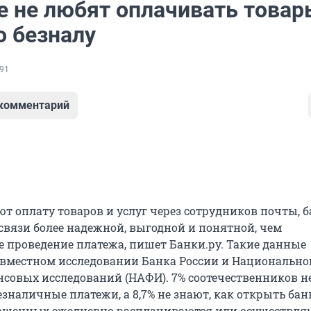
е не любят оплачивать товар
о безналу
91
 комментарий
ют оплату товаров и услуг через сотрудников почты, 
 связи более надежной, выгодной и понятной, чем
е проведение платежа, пишет Банки.ру. Такие данные
овместном исследовании Банка России и Национально
нсовых исследований (НАФИ). 7% соотечественников н
езналичные платежи, а 8,7% не знают, как открыть ба
прошенных ежедневно расплачиваются или осуществля