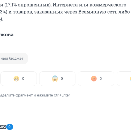
и (17,1% опрошенных), Интернета или коммерческого
,3%) и товаров, заказанных через Всемирную сеть либо
).
лкова
йный бюджет
0
0
0
ыделите фрагмент и нажмите Ctrl+Enter
ИИ
0