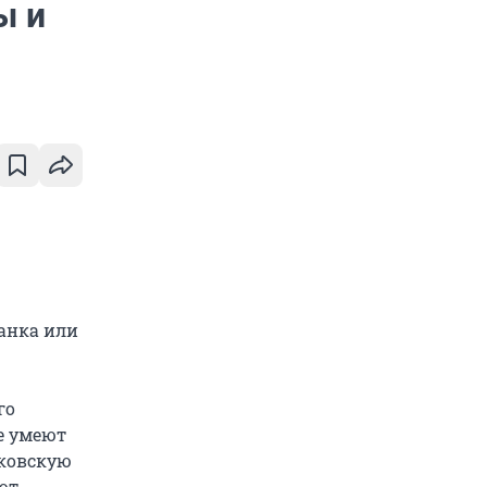
ы и
банка или
го
е умеют
нковскую
ют