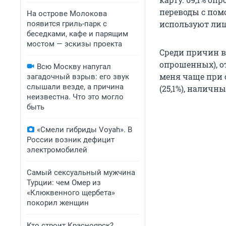
переводы с пом
На острове Молокова
используют лиш
появится гриль-парк с
беседками, кафе и парящим
мостом — эскизы проекта
Среди причин в
опрошенных), от
Всю Москву напугал
меня чаще при 
загадочный взрыв: его звук
слышали везде, а причина
(25,1%), наличн
неизвестна. Что это могло
быть
«Смели гибриды Voyah». В
России возник дефицит
электромобилей
Самый сексуальный мужчина
Турции: чем Омер из
«Клюквенного щербета»
покорил женщин
Кто строит Красноярск?