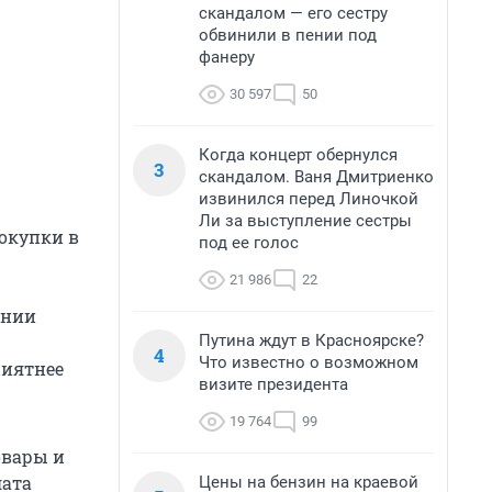
скандалом — его сестру
обвинили в пении под
фанеру
30 597
50
Когда концерт обернулся
3
скандалом. Ваня Дмитриенко
извинился перед Линочкой
Ли за выступление сестры
окупки в
под ее голос
21 986
22
ании
Путина ждут в Красноярске?
4
Что известно о возможном
риятнее
визите президента
19 764
99
овары и
лата
Цены на бензин на краевой