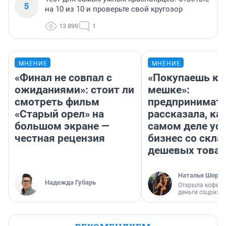
5
на 10 из 10 и проверьте свой кругозор
13 899
1
МНЕНИЕ
МНЕНИЕ
«Финал не совпал с
«Покупаешь ко
ожиданиями»: стоит ли
мешке»:
смотреть фильм
предпринимат
«Старый орел» на
рассказала, как
большом экране —
самом деле ус
честная рецензия
бизнес со скл
дешевых това
Наталья Шорох
Надежда Губарь
Открыла кофейн
деньги соцразв