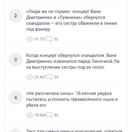
«Люди же не глухие»: концерт Вани
2
Дмитриенко в «Лужниках» обернулся
скандалом — его сестру обвинили в пении
под фанеру
31 721
52
Когда концерт обернулся скандалом. Ваня
3
Дмитриенко извинился перед Линочкой Ли
за выступление сестры под ее голос
22 407
24
«Не рассчитала силы»: 18-летняя ужурка
4
пыталась успокоить трехмесячного сына и
убила его
18 836
43
Тест для самых умных красноярцев: ответьте