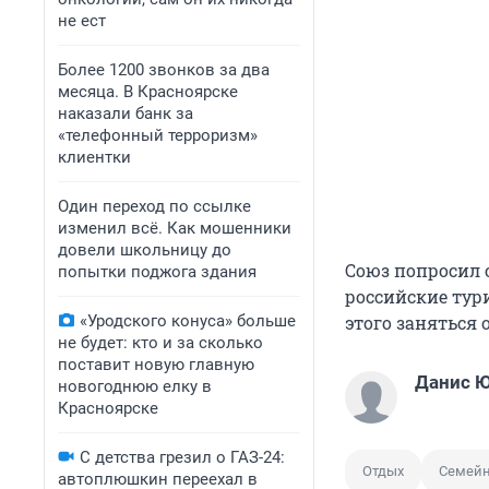
не ест
Более 1200 звонков за два
месяца. В Красноярске
наказали банк за
«телефонный терроризм»
клиентки
Один переход по ссылке
изменил всё. Как мошенники
довели школьницу до
Союз попросил 
попытки поджога здания
российские тур
«Уродского конуса» больше
этого заняться 
не будет: кто и за сколько
поставит новую главную
Данис 
новогоднюю елку в
Красноярске
С детства грезил о ГАЗ-24:
Отдых
Семей
автоплюшкин переехал в