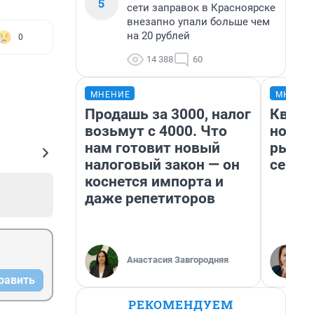
5
сети заправок в Красноярске
внезапно упали больше чем
на 20 рублей
0
14 388
60
МНЕНИЕ
МНЕНИ
Продашь за 3000, налог
Кварт
возьмут с 4000. Что
но де
нам готовит новый
рынок
налоговый закон — он
сейча
коснется импорта и
даже репетиторов
Анастасия Завгородняя
равить
РЕКОМЕНДУЕМ