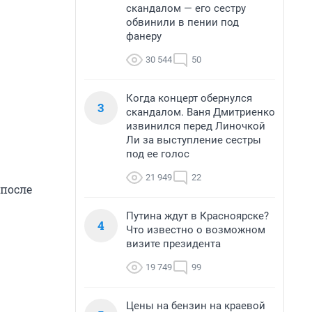
скандалом — его сестру
обвинили в пении под
фанеру
30 544
50
Когда концерт обернулся
3
скандалом. Ваня Дмитриенко
извинился перед Линочкой
Ли за выступление сестры
под ее голос
21 949
22
 после
Путина ждут в Красноярске?
4
Что известно о возможном
визите президента
19 749
99
Цены на бензин на краевой