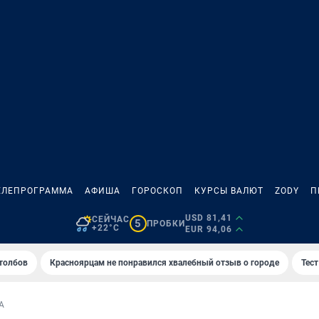
ЕЛЕПРОГРАММА
АФИША
ГОРОСКОП
КУРСЫ ВАЛЮТ
ZODY
П
USD 81,41
СЕЙЧАС
5
ПРОБКИ
+22°C
EUR 94,06
толбов
Красноярцам не понравился хвалебный отзыв о городе
Тес
А