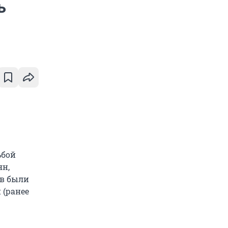
ь
ьбой
ян,
ов были
 (ранее