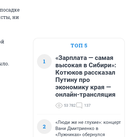
 посадке
исты, ни
ой
ТОП 5
«Зарплата — самая
1
ыло.
высокая в Сибири»:
Котюков рассказал
Путину про
экономику края —
онлайн-трансляция
53 782
137
«Люди же не глухие»: концерт
2
Вани Дмитриенко в
«Лужниках» обернулся