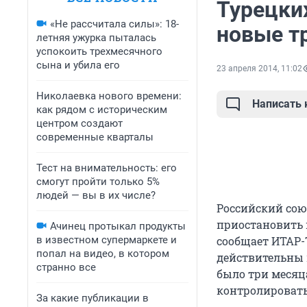
Турецки
«Не рассчитала силы»: 18-
новые т
летняя ужурка пыталась
успокоить трехмесячного
сына и убила его
23 апреля 2014, 11:02
Николаевка нового времени:
Написать
как рядом с историческим
центром создают
современные кварталы
Тест на внимательность: его
смогут пройти только 5%
людей — вы в их числе?
Российский сою
приостановить 
Ачинец протыкал продукты
в известном супермаркете и
сообщает ИТАР-
попал на видео, в котором
действительны 
странно все
было три месяца
контролировать
За какие публикации в