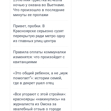
25-летняя туристка исчезла
ночью у океана во Вьетнаме.
Что произошло в последние
минуты ее пропажи
Привет, пробки. В
Красноярске серьезно сузят
перекрытую ради метро одну
из главных улиц центра
Правила оплаты коммуналки
изменятся: что произойдет с
квитанциями
«Это общий ребенок, а не „муж
помогает“»: истории семей,
где в декрет ушел отец
«Все угорают с этой стройки»:
красноярцы «накинулись» на
журналиста из Омска за
хвалебный отзыв о городе