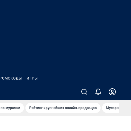
РОМОКОДЫ
ИГРЫ
т по мурaлaм
Рейтинг крупнейших онлайн-продавцов
Мусорный тех