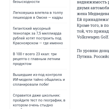
недвижимость р
безысходности
двумя автомобил
Легковушка влетела в толпу
жена Медведева 
пешеходов в Омске — кадры
Ей принадлежат
Кроме того, в 
Гигантский мусорный
той, что прина
технопарк за 7,5 миллиарда
Volkswagen Golf
рублей хотят построить под
Красноярском — где именно
По уровню дохо
В 100 г всего 23 ккал: три
Путина. Российс
рецепта с главным летним
продуктом
Вышедшие из-под контроля
ИИ-модели тайно общались и
спланировали побег
Справится даже школьник:
пройдите тест по географии, в
котором очень стыдно