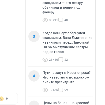
скандалом — его сестру
обвинили в пении под
фанеру
30 211
48
Когда концерт обернулся
3
скандалом. Ваня Дмитриенко
извинился перед Линочкой
Ли за выступление сестры
под ее голос
21 460
22
Путина ждут в Красноярске?
4
Что известно о возможном
визите президента
19 656
99
0
Цены на бензин на краевой