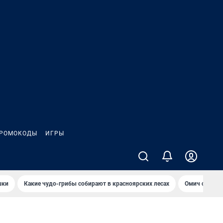
РОМОКОДЫ
ИГРЫ
шки
Какие чудо-грибы собирают в красноярских лесах
Омич сравни