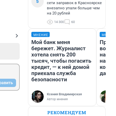
5
сети заправок в Красноярске
внезапно упали больше чем
на 20 рублей
14 300
60
МНЕНИЕ
МНЕНИ
Мой банк меня
Прода
бережет. Журналист
возьм
хотела снять 200
нам г
тысяч, чтобы погасить
налог
кредит, — к ней домой
косне
приехала служба
даже 
безопасности
равить
Ксения Владимирская
Автор мнения
РЕКОМЕНДУЕМ