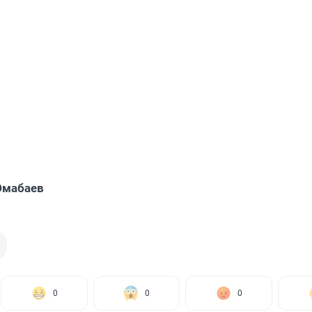
Юмабаев
0
0
0