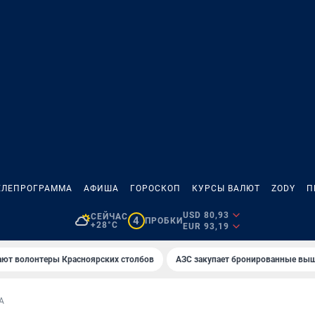
ЕЛЕПРОГРАММА
АФИША
ГОРОСКОП
КУРСЫ ВАЛЮТ
ZODY
П
USD 80,93
СЕЙЧАС
4
ПРОБКИ
+28°C
EUR 93,19
ают волонтеры Красноярских столбов
AЗС закупает бронированные вы
А