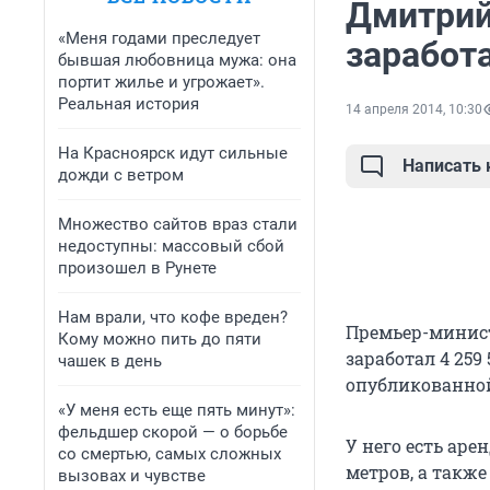
Дмитрий
«Меня годами преследует
заработ
бывшая любовница мужа: она
портит жилье и угрожает».
Реальная история
14 апреля 2014, 10:30
На Красноярск идут сильные
Написать
дожди с ветром
Множество сайтов враз стали
недоступны: массовый сбой
произошел в Рунете
Нам врали, что кофе вреден?
Премьер-минист
Кому можно пить до пяти
заработал 4 259
чашек в день
опубликованной
«У меня есть еще пять минут»:
фельдшер скорой — о борьбе
У него есть ар
со смертью, самых сложных
метров, а такж
вызовах и чувстве