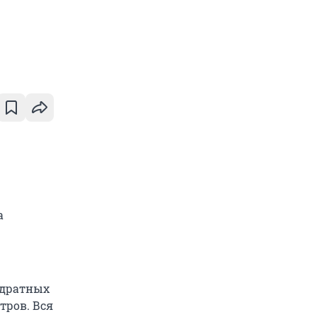
а
адратных
тров. Вся