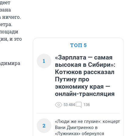
деет
азана
а ничего.
етра.
площади
ин, и это
ТОП 5
«Зарплата — самая
1
ладимира
высокая в Сибири»:
Котюков рассказал
Путину про
экономику края —
онлайн-трансляция
53 484
136
«Люди же не глухие»: концерт
2
Вани Дмитриенко в
«Лужниках» обернулся