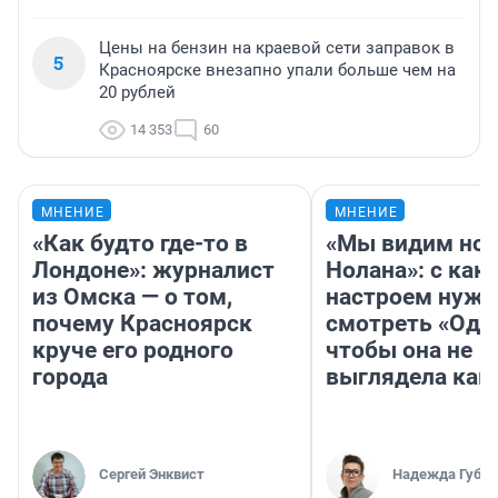
Цены на бензин на краевой сети заправок в
5
Красноярске внезапно упали больше чем на
20 рублей
14 353
60
МНЕНИЕ
МНЕНИЕ
«Как будто где-то в
«Мы видим нов
Лондоне»: журналист
Нолана»: с как
из Омска — о том,
настроем нужн
почему Красноярск
смотреть «Оди
круче его родного
чтобы она не
города
выглядела как
Сергей Энквист
Надежда Губар