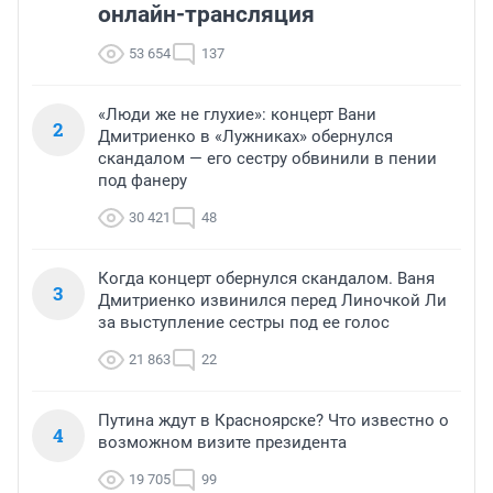
онлайн-трансляция
53 654
137
«Люди же не глухие»: концерт Вани
2
Дмитриенко в «Лужниках» обернулся
скандалом — его сестру обвинили в пении
под фанеру
30 421
48
Когда концерт обернулся скандалом. Ваня
3
Дмитриенко извинился перед Линочкой Ли
за выступление сестры под ее голос
21 863
22
Путина ждут в Красноярске? Что известно о
4
возможном визите президента
19 705
99