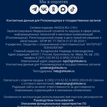
Мы в соцсетях
Контактные данные для Роскомнадзора и государственных органов
Сетевое издание «NGS24.RU» (18+)
Зарегистрировано Федеральной службой по надзору в сфере связи,
информационных технологий и массовых коммуникаций
(Роскомнадзор). Регистрационный номер и дата принятия решения о
регистрации - ЭЛ № ФС 77-78818 от 07.08.2020 г.
Учредитель: Общество с ограниченной ответственностью "ИНТЕРНЕТ
ТЕХНОЛОГИИ"
Главный редактор: Кондрашова Надежда Александровна
Адрес редакции: 660017, Россия, Красноярск, пр. Мира, 94, оф. 230,
телефон 8 (391) 252-99-53, 8 (999) 315-05-05
Электронный адрес редакции:
ngs24@shkulev.ru
Контактные данные для Роскомнадзора и государственных органов:
juristnsk@shkulev.ru
Техподдержка:
help@shkulev.ru
Связаться с отделом продаж: 8 (383) 212-52-52, 8 (800) 200-03-83 (звонок
с сотового бесплатный),
reklamangs@shkulev.ru
Редакция сайта не несет ответственности за достоверность
информации, содержащейся в рекламных объявлениях.
Особенности эксплуатации (использования) веб-портала регулируются:
Руководством пользователя
Описанием функциональных характеристик ПО