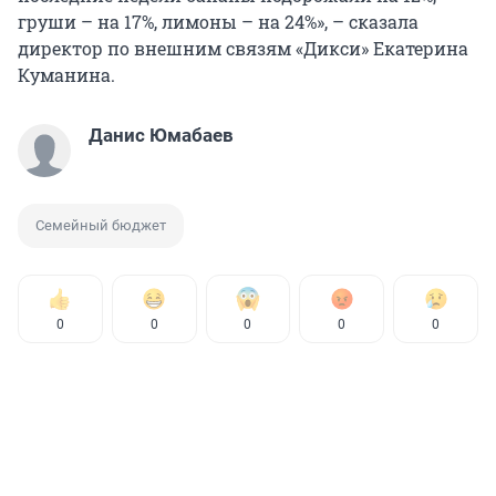
груши – на 17%, лимоны – на 24%», – сказала
директор по внешним связям «Дикси» Екатерина
Куманина.
Данис Юмабаев
Семейный бюджет
0
0
0
0
0