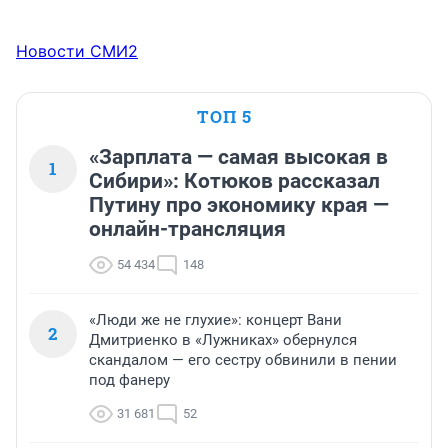
Новости СМИ2
ТОП 5
«Зарплата — самая высокая в
1
Сибири»: Котюков рассказал
Путину про экономику края —
онлайн-трансляция
54 434
148
«Люди же не глухие»: концерт Вани
2
Дмитриенко в «Лужниках» обернулся
скандалом — его сестру обвинили в пении
под фанеру
31 681
52