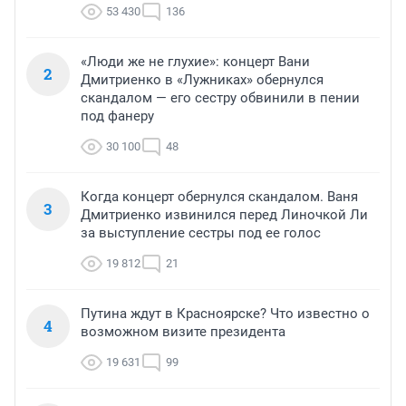
53 430
136
«Люди же не глухие»: концерт Вани
2
Дмитриенко в «Лужниках» обернулся
скандалом — его сестру обвинили в пении
под фанеру
30 100
48
Когда концерт обернулся скандалом. Ваня
3
Дмитриенко извинился перед Линочкой Ли
за выступление сестры под ее голос
19 812
21
Путина ждут в Красноярске? Что известно о
4
возможном визите президента
19 631
99