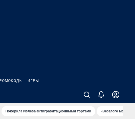
РОМОКОДЫ
ИГРЫ
Покорила Ивлева антигравитационными тортами
«Веселого молочни