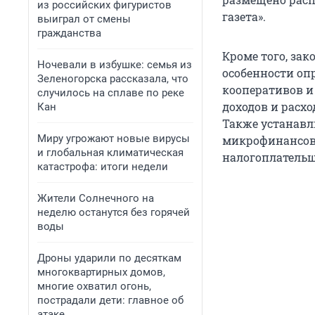
из российских фигуристов
газета».
выиграл от смены
гражданства
Кроме того, зак
Ночевали в избушке: семья из
особенности оп
Зеленогорска рассказала, что
кооперативов и
случилось на сплаве по реке
доходов и расх
Кан
Также устанавл
Миру угрожают новые вирусы
микрофинансов
и глобальная климатическая
налогоплатель
катастрофа: итоги недели
Жители Солнечного на
неделю останутся без горячей
воды
Дроны ударили по десяткам
многоквартирных домов,
многие охватил огонь,
пострадали дети: главное об
атаке