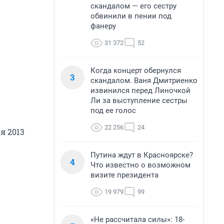
скандалом — его сестру
обвинили в пении под
фанеру
31 372
52
Когда концерт обернулся
3
скандалом. Ваня Дмитриенко
извинился перед Линочкой
Ли за выступление сестры
под ее голос
22 256
24
я 2013
Путина ждут в Красноярске?
4
Что известно о возможном
визите президента
19 979
99
«Не рассчитала силы»: 18-