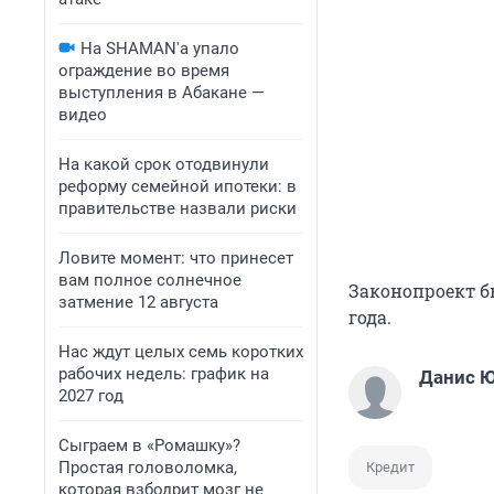
На SHAMAN'а упало
ограждение во время
выступления в Абакане —
видео
На какой срок отодвинули
реформу семейной ипотеки: в
правительстве назвали риски
Ловите момент: что принесет
вам полное солнечное
Законопроект б
затмение 12 августа
года.
Нас ждут целых семь коротких
рабочих недель: график на
Данис 
2027 год
Сыграем в «Ромашку»?
Простая головоломка,
Кредит
которая взбодрит мозг не