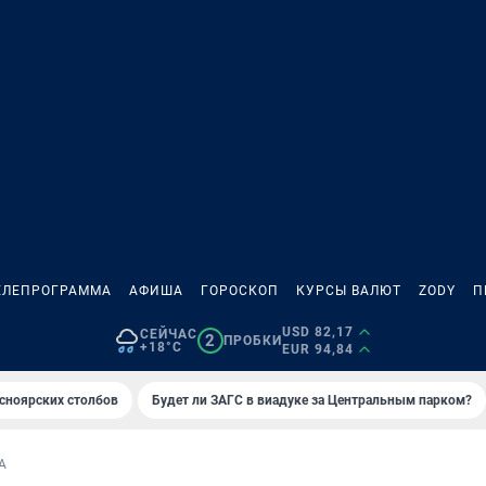
ЕЛЕПРОГРАММА
АФИША
ГОРОСКОП
КУРСЫ ВАЛЮТ
ZODY
П
USD 82,17
СЕЙЧАС
2
ПРОБКИ
+18°C
EUR 94,84
сноярских столбов
Будет ли ЗАГС в виадуке за Центральным парком?
А