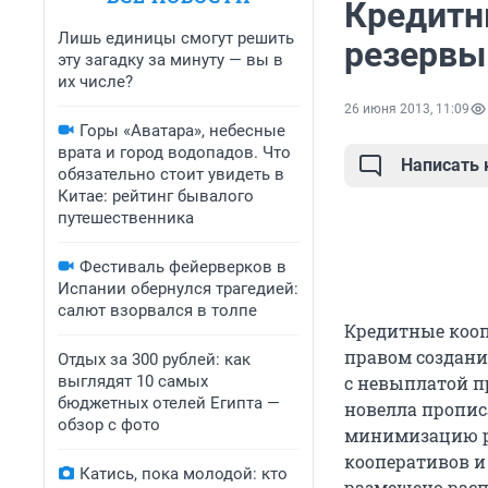
Кредитн
Лишь единицы смогут решить
резервы
эту загадку за минуту — вы в
их числе?
26 июня 2013, 11:09
Горы «Аватара», небесные
врата и город водопадов. Что
Написать
обязательно стоит увидеть в
Китае: рейтинг бывалого
путешественника
Фестиваль фейерверков в
Испании обернулся трагедией:
салют взорвался в толпе
Кредитные коо
правом создани
Отдых за 300 рублей: как
выглядят 10 самых
с невыплатой п
бюджетных отелей Египта —
новелла пропис
обзор с фото
минимизацию р
кооперативов и
Катись, пока молодой: кто
размещено расп