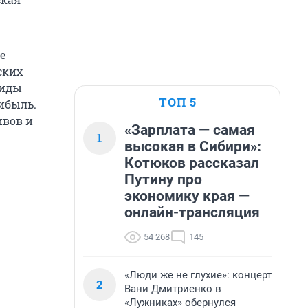
е
ских
виды
ТОП 5
ибыль.
ивов и
«Зарплата — самая
1
высокая в Сибири»:
Котюков рассказал
Путину про
экономику края —
онлайн-трансляция
54 268
145
«Люди же не глухие»: концерт
2
Вани Дмитриенко в
«Лужниках» обернулся