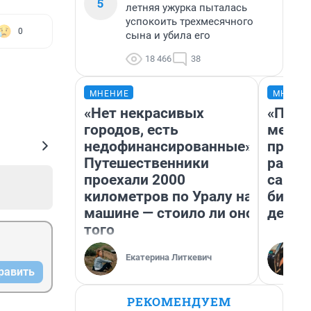
5
летняя ужурка пыталась
успокоить трехмесячного
0
сына и убила его
18 466
38
МНЕНИЕ
МНЕНИ
«Нет некрасивых
«Поку
городов, есть
мешке
недофинансированные».
предп
Путешественники
расска
проехали 2000
самом
километров по Уралу на
бизне
машине — стоило ли оно
дешев
того
Екатерина Литкевич
равить
РЕКОМЕНДУЕМ