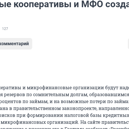
ые кооперативы и МФО созд
127
 комментарий
перативы и микрофинансовые организации будут на
я резервов по сомнительным долгам, образовавшимся
роцентов по займам, и на возможные потери по займа
ана в правительственном законопроекте, направленн
исков при формировании налоговой базы кредитны
 микрофинансовых организаций. На сайте правительс
оряжение о внесении его в Госдуму, сообщает «Россий