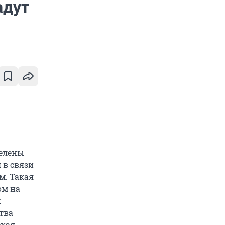
адут
делены
 в связи
м. Такая
ом на
х
тва
ская