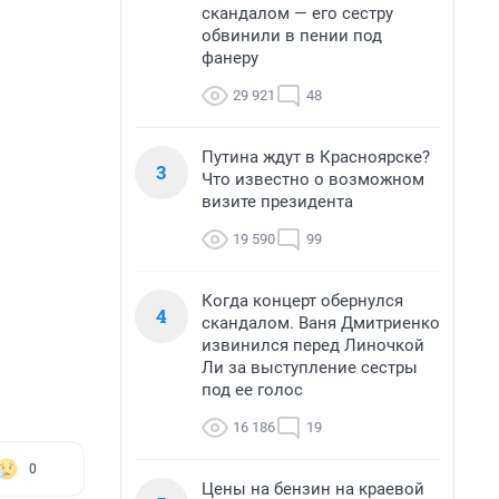
скандалом — его сестру
обвинили в пении под
фанеру
29 921
48
Путина ждут в Красноярске?
3
Что известно о возможном
визите президента
19 590
99
Когда концерт обернулся
4
скандалом. Ваня Дмитриенко
извинился перед Линочкой
Ли за выступление сестры
под ее голос
16 186
19
0
Цены на бензин на краевой