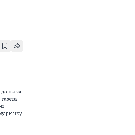
 долга за
 газета
и»
му рынку