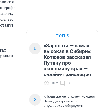
рования
и штрафы,
атить,
ся, что
 станут
ТОП 5
«Зарплата — самая
1
тат
высокая в Сибири»:
кращен.
Котюков рассказал
Путину про
экономику края —
онлайн-трансляция
53 321
136
«Люди же не глухие»: концерт
2
Вани Дмитриенко в
«Лужниках» обернулся