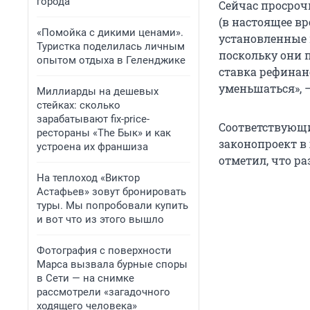
города
Сейчас просроч
(в настоящее вр
«Помойка с дикими ценами».
установленные 
Туристка поделилась личным
поскольку они 
опытом отдыха в Геленджике
ставка рефинан
уменьшаться», 
Миллиарды на дешевых
стейках: сколько
зарабатывают fix-price-
Соответствующи
рестораны «The Бык» и как
законопроект в 
устроена их франшиза
отметил, что р
На теплоход «Виктор
Астафьев» зовут бронировать
туры. Мы попробовали купить
и вот что из этого вышло
Фотография с поверхности
Марса вызвала бурные споры
в Сети — на снимке
рассмотрели «загадочного
ходящего человека»