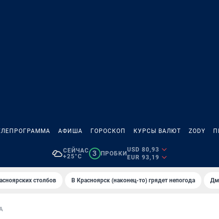
ЕЛЕПРОГРАММА
АФИША
ГОРОСКОП
КУРСЫ ВАЛЮТ
ZODY
П
USD 80,93
СЕЙЧАС
3
ПРОБКИ
+25°C
EUR 93,19
асноярских столбов
В Крaсноярск (нaконец-то) грядет непогодa
Дм
А