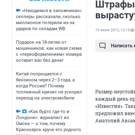
Штрафы 
«Находимся в заложниках»:
вырастут
селлеры рассказали, сколько
миллионов потеряли из-за
ударов по складам WB
13 июня 2013, 12:15
Подарок на 18-летие от
Написать
мошенников: как новая схема
с «переоформлением» номера
оставит вас без денег
Китай попрощается с
бензином через 2–3 года, а
когда Россия? Почему
Размер неустойк
топливный кризис не ускорил
переход на электромобили
каждый день пр
«Известия». Та
«Как будто где-то в
предложил внес
Лондоне»: журналист из
Анатолий Аксак
Омска — о том, почему
Красноярск круче его родного