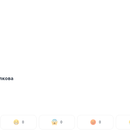
лкова
0
0
0