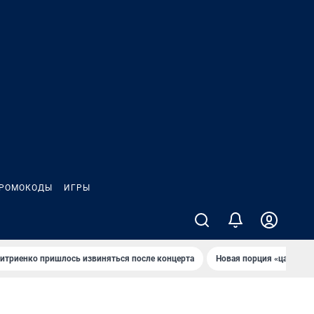
РОМОКОДЫ
ИГРЫ
итриенко пришлось извиняться после концертa
Новaя порция «цaрей» 