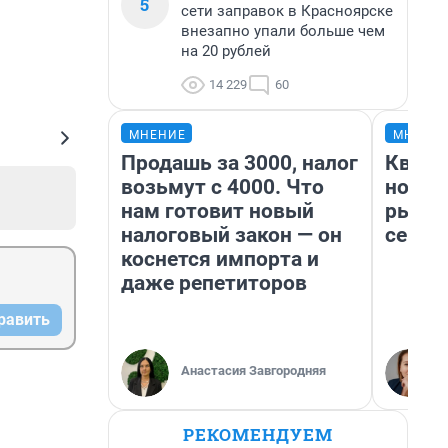
5
сети заправок в Красноярске
внезапно упали больше чем
на 20 рублей
14 229
60
МНЕНИЕ
МНЕНИ
Продашь за 3000, налог
Кварт
возьмут с 4000. Что
но де
нам готовит новый
рынок
налоговый закон — он
сейча
коснется импорта и
даже репетиторов
равить
Анастасия Завгородняя
РЕКОМЕНДУЕМ