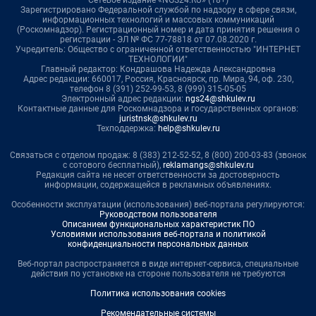
Сетевое издание «NGS24.RU» (18+)
Зарегистрировано Федеральной службой по надзору в сфере связи,
информационных технологий и массовых коммуникаций
(Роскомнадзор). Регистрационный номер и дата принятия решения о
регистрации - ЭЛ № ФС 77-78818 от 07.08.2020 г.
Учредитель: Общество с ограниченной ответственностью "ИНТЕРНЕТ
ТЕХНОЛОГИИ"
Главный редактор: Кондрашова Надежда Александровна
Адрес редакции: 660017, Россия, Красноярск, пр. Мира, 94, оф. 230,
телефон 8 (391) 252-99-53, 8 (999) 315-05-05
Электронный адрес редакции:
ngs24@shkulev.ru
Контактные данные для Роскомнадзора и государственных органов:
juristnsk@shkulev.ru
Техподдержка:
help@shkulev.ru
Связаться с отделом продаж: 8 (383) 212-52-52, 8 (800) 200-03-83 (звонок
с сотового бесплатный),
reklamangs@shkulev.ru
Редакция сайта не несет ответственности за достоверность
информации, содержащейся в рекламных объявлениях.
Особенности эксплуатации (использования) веб-портала регулируются:
Руководством пользователя
Описанием функциональных характеристик ПО
Условиями использования веб-портала и политикой
конфиденциальности персональных данных
Веб-портал распространяется в виде интернет-сервиса, специальные
действия по установке на стороне пользователя не требуются
Политика использования cookies
Рекомендательные системы