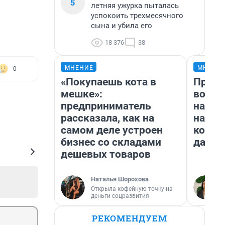
5
летняя ужурка пыталась
успокоить трехмесячного
сына и убила его
18 376
38
МНЕНИЕ
МНЕНИ
0
«Покупаешь кота в
Прода
мешке»:
возьм
предприниматель
нам г
рассказала, как на
налог
самом деле устроен
косне
бизнес со складами
даже 
дешевых товаров
Наталья Шорохова
Открыла кофейную точку на
деньги соцразвития
РЕКОМЕНДУЕМ