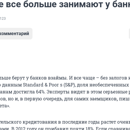
е все больше занимают у бан
123
 комментарий
льше берут у банков взаймы. И все чаще – без залогов 
 данным Standard & Poor s (S&P), доля необеспеченных
анам достигла 64%. Эксперты видят в этом серьезные 
ов, но и, в первую очередь, для самих заемщиков
,
пиш
ета».
тельского кредитования в последние годы растет очен
и. В 2012 году он прибавил почти 18%. Если сравнива