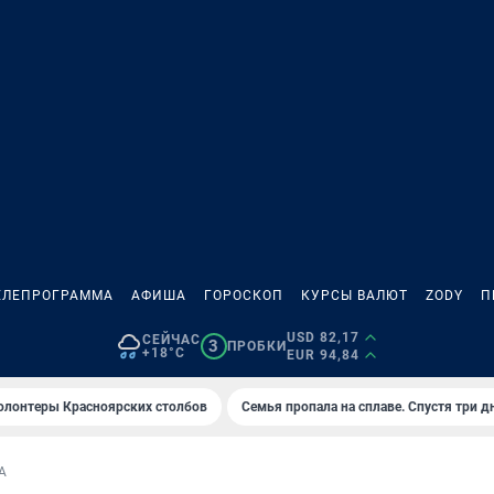
ЕЛЕПРОГРАММА
АФИША
ГОРОСКОП
КУРСЫ ВАЛЮТ
ZODY
П
USD 82,17
СЕЙЧАС
3
ПРОБКИ
+18°C
EUR 94,84
олонтеры Красноярских столбов
Семья пропала на сплаве. Спустя три д
А