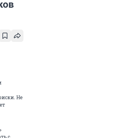
ков
и
риски. Не
ет
ь
ть с