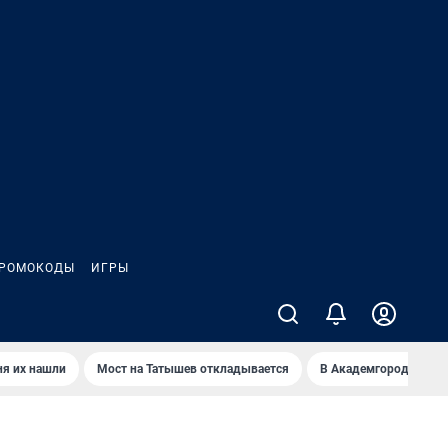
РОМОКОДЫ
ИГРЫ
ня их нашли
Мост на Татышев откладывается
В Академгородке нов