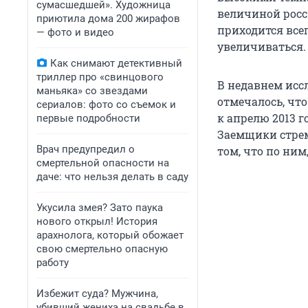
сумасшедшей». Художница
величиной росс
приютила дома 200 жирафов
приходится все
— фото и видео
увеличиваться.
Как снимают детективный
триллер про «свинцового
В недавнем исс
маньяка» со звездами
отмечалось, чт
сериалов: фото со съемок и
к апрелю 2013 г
первые подробности
Заемщики стрем
Врач предупредил о
том, что по ним
смертельной опасности на
даче: что нельзя делать в саду
Укусила змея? Зато паука
нового открыл! История
арахнолога, который обожает
свою смертельно опасную
работу
Избежит суда? Мужчина,
убивший жениха на свадьбе в