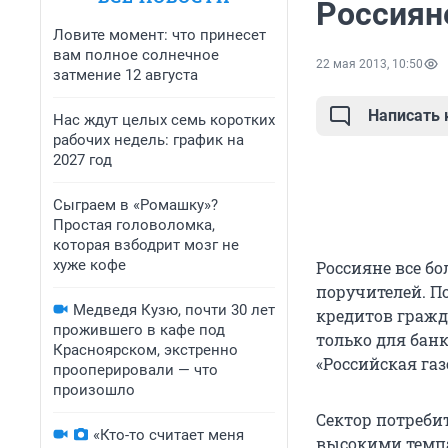
Россиян
Ловите момент: что принесет
вам полное солнечное
22 мая 2013, 10:50
затмение 12 августа
Написать
Нас ждут целых семь коротких
рабочих недель: график на
2027 год
Сыграем в «Ромашку»?
Простая головоломка,
которая взбодрит мозг не
хуже кофе
Россияне все бо
поручителей. По
Медведя Кузю, почти 30 лет
кредитов гражд
прожившего в кафе под
только для банк
Красноярском, экстренно
«Российская газ
прооперировали — что
произошло
Сектор потреби
«Кто-то считает меня
высокими темпам