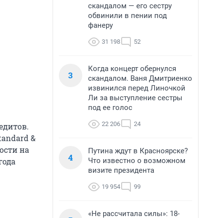
скандалом — его сестру
обвинили в пении под
фанеру
31 198
52
Когда концерт обернулся
3
скандалом. Ваня Дмитриенко
извинился перед Линочкой
Ли за выступление сестры
под ее голос
22 206
24
едитов.
tandard &
ости на
Путина ждут в Красноярске?
4
Что известно о возможном
года
визите президента
19 954
99
«Не рассчитала силы»: 18-