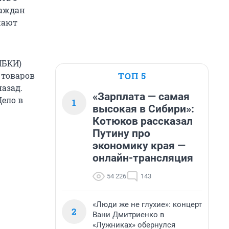
раждан
жают
НБКИ)
ТОП 5
 товаров
назад.
«Зарплата — самая
ело в
1
высокая в Сибири»:
Котюков рассказал
Путину про
экономику края —
онлайн-трансляция
54 226
143
«Люди же не глухие»: концерт
2
Вани Дмитриенко в
«Лужниках» обернулся