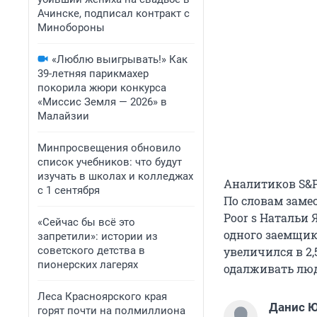
Ачинске, подписал контракт с
Минобороны
«Люблю выигрывать!» Как
39-летняя парикмахер
покорила жюри конкурса
«Миссис Земля — 2026» в
Малайзии
Минпросвещения обновило
список учебников: что будут
изучать в школах и колледжах
Аналитиков S&P
с 1 сентября
По словам заме
Poor s Натальи
«Сейчас бы всё это
одного заемщика
запретили»: истории из
советского детства в
увеличился в 2
пионерских лагерях
одалживать люд
Леса Красноярского края
Данис 
горят почти на полмиллиона