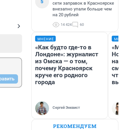
5
сети заправок в Красноярске
внезапно упали больше чем
на 20 рублей
14 424
60
МНЕНИЕ
МНЕНИ
«Как будто где-то в
«Мы в
Лондоне»: журналист
Нолан
из Омска — о том,
настр
почему Красноярск
смотр
круче его родного
чтобы
равить
города
выгля
Сергей Энквист
РЕКОМЕНДУЕМ