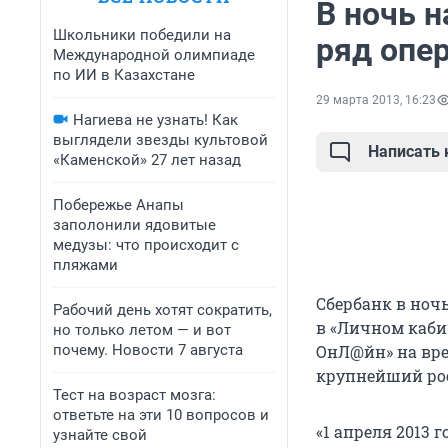
В ночь н
Школьники победили на
ряд опе
Международной олимпиаде
по ИИ в Казахстане
29 марта 2013, 16:23
Нагиева не узнать! Как
выглядели звезды культовой
Написать
«Каменской» 27 лет назад
Побережье Анапы
заполонили ядовитые
медузы: что происходит с
пляжами
Сбербанк в ноч
Рабочий день хотят сократить,
в «Личном кабин
но только летом — и вот
почему. Новости 7 августа
ОнЛ@йн» на вре
крупнейший ро
Тест на возраст мозга:
ответьте на эти 10 вопросов и
«1 апреля 2013 
узнайте свой