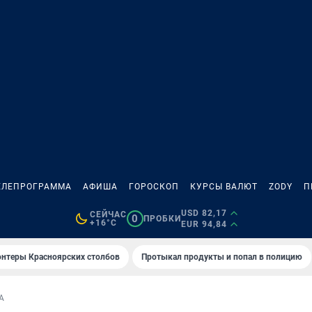
ЕЛЕПРОГРАММА
АФИША
ГОРОСКОП
КУРСЫ ВАЛЮТ
ZODY
П
USD 82,17
СЕЙЧАС
0
ПРОБКИ
+16°C
EUR 94,84
онтеры Красноярских столбов
Протыкал продукты и попал в полицию
А