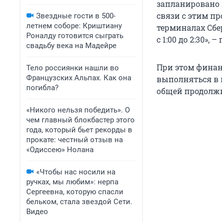
запланировано 
связи с этим п
Звездные гости в 500-
летнем соборе: Криштиану
терминалах Сбе
Роналду готовится сыграть
с 1:00 до 2:30»,
свадьбу века на Мадейре
При этом финан
Тело россиянки нашли во
Французских Альпах. Как она
выполняться в 
погибла?
общей продолжи
«Никого нельзя победить». О
чем главный блокбастер этого
года, который бьет рекорды в
прокате: честный отзыв на
«Одиссею» Нолана
«Чтобы нас носили на
ручках, мы любим»: нерпа
Сергеевна, которую спасли
бельком, стала звездой Сети.
Видео