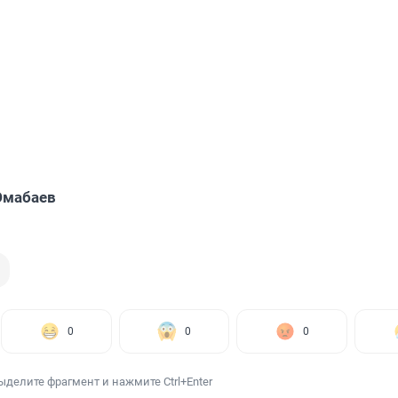
Юмабаев
0
0
0
ыделите фрагмент и нажмите Ctrl+Enter