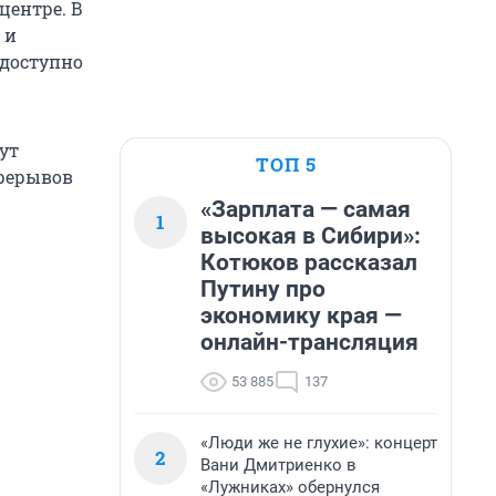
центре. В
 и
едоступно
ут
ТОП 5
ерерывов
«Зарплата — самая
1
высокая в Сибири»:
Котюков рассказал
Путину про
экономику края —
онлайн-трансляция
53 885
137
«Люди же не глухие»: концерт
2
Вани Дмитриенко в
«Лужниках» обернулся