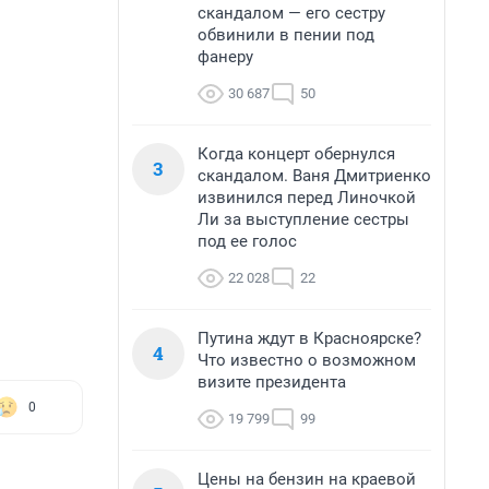
скандалом — его сестру
обвинили в пении под
фанеру
30 687
50
Когда концерт обернулся
3
скандалом. Ваня Дмитриенко
извинился перед Линочкой
Ли за выступление сестры
под ее голос
22 028
22
Путина ждут в Красноярске?
4
Что известно о возможном
визите президента
0
19 799
99
Цены на бензин на краевой