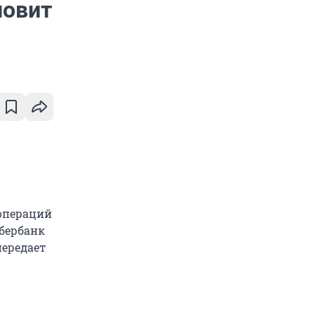
новит
 операций
Сбербанк
передает