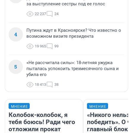
за выступление сестры под ее голос
22 237
24
Путина ждут в Красноярске? Что известно о
4
возможном визите президента
19 965
99
«Не рассчитала силы»: 18-летняя ужурка
5
пыталась успокоить трехмесячного сына и
убила его
18 413
38
МНЕНИЕ
МНЕНИЕ
Колобок-колобок, я
«Никого нельз
тебя боюсь! Ради чего
победить». О ч
отложили прокат
главный блокб