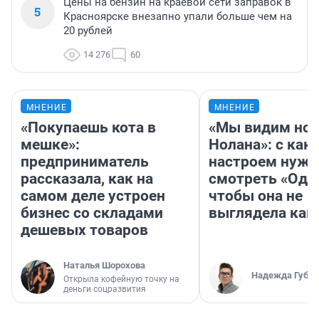
Цены на бензин на краевой сети заправок в
5
Красноярске внезапно упали больше чем на
20 рублей
14 276
60
МНЕНИЕ
МНЕНИЕ
«Покупаешь кота в
«Мы видим нов
мешке»:
Нолана»: с как
предприниматель
настроем нужн
рассказала, как на
смотреть «Оди
самом деле устроен
чтобы она не
бизнес со складами
выглядела как
дешевых товаров
Наталья Шорохова
Надежда Губар
Открыла кофейную точку на
деньги соцразвития