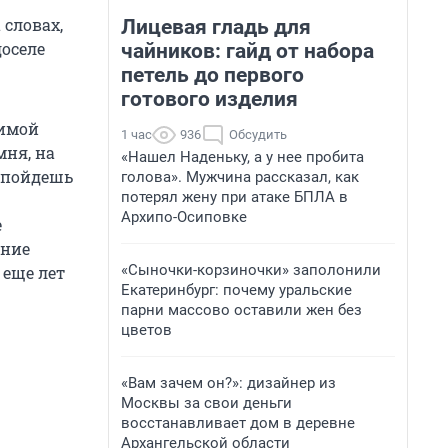
 словах,
Лицевая гладь для
доселе
чайников: гайд от набора
петель до первого
готового изделия
димой
1 час
936
Обсудить
мня, на
«Нашел Наденьку, а у нее пробита
о пойдешь
голова». Мужчина рассказал, как
потерял жену при атаке БПЛА в
Архипо-Осиповке
е
ание
«Сыночки-корзиночки» заполонили
 еще лет
Екатеринбург: почему уральские
парни массово оставили жен без
цветов
«Вам зачем он?»: дизайнер из
Москвы за свои деньги
восстанавливает дом в деревне
Архангельской области