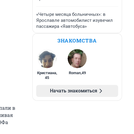
«Четыре месяца больничных»: в
Ярославле автомобилист изувечил
пассажира «Яавтобуса»
ЗНАКОМСТВА
Кристиана
,
Roman
,
49
45
Начать знакомиться
пали в
ливая
ПЭФа