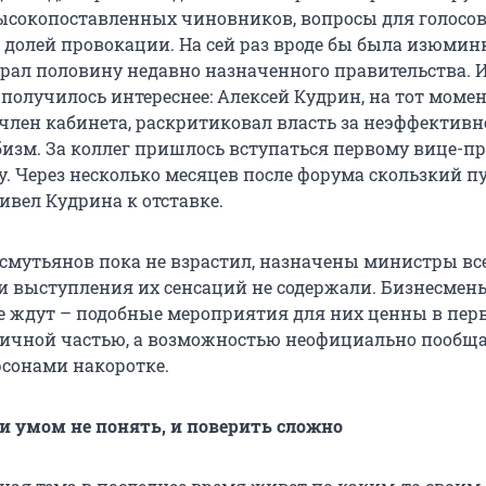
высокопоставленных чиновников, вопросы для голосо
й долей провокации. На сей раз вроде бы была изюмин
брал половину недавно назначенного правительства. И
 получилось интереснее: Алексей Кудрин, на тот моме
лен кабинета, раскритиковал власть за неэффективн
бизм. За коллег пришлось вступаться первому вице-п
. Через несколько месяцев после форума скользкий п
ивел Кудрина к отставке.
смутьянов пока не взрастил, назначены министры вс
 и выступления их сенсаций не содержали. Бизнесмен
не ждут – подобные мероприятия для них ценны в пер
личной частью, а возможностью неофициально пообща
сонами накоротке.
и умом не понять, и поверить сложно