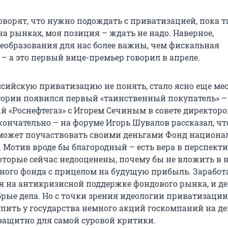
оворят, что нужно подождать с приватизацией, пока т
а рынках, моя позиция – ждать не надо. Наверное,
еобразования для нас более важны, чем фискальная
– а это первый вице-премьер говорил в апреле.
ссийскую приватизацию не понять, стало ясно еще мес
стории появился первый «таинственный покупатель» –
й «Роснефтегаз» с Игорем Сечиным в совете директоро
кончательно – на форуме Игорь Шувалов рассказал, чт
ожет поучаствовать своими деньгами Фонд национа
. Мотив вроде бы благородный – есть вера в перспект
оторые сейчас недооценены, почему бы не вложить в 
нного фонда с прицелом на будущую прибыль. Заработ
мя на антикризисной поддержке фондового рынка, и д
брые дела. Но с точки зрения идеологии приватизации
пить у государства немного акций госкомпаний на д
ззащитно для самой суровой критики.