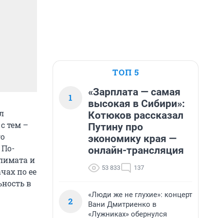
ТОП 5
«Зарплата — самая
1
высокая в Сибири»:
л
Котюков рассказал
с тем –
Путину про
го
экономику края —
 По-
онлайн-трансляция
лимата и
53 833
137
чах по ее
ьность в
«Люди же не глухие»: концерт
2
Вани Дмитриенко в
«Лужниках» обернулся