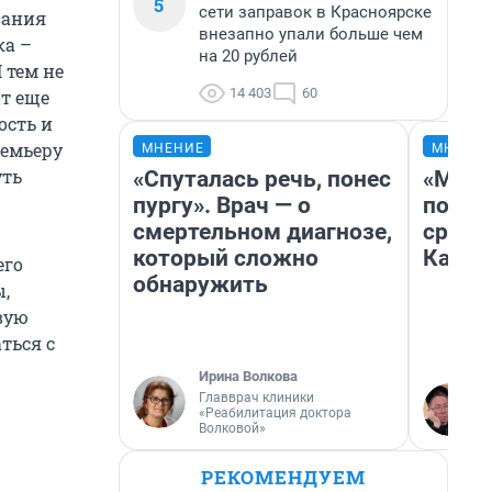
5
сети заправок в Красноярске
вания
внезапно упали больше чем
ка –
на 20 рублей
 тем не
14 403
60
нт еще
ость и
ремьеру
МНЕНИЕ
МНЕНИ
уть
«Спуталась речь, понес
«Маши
пургу». Врач — о
полет
смертельном диагнозе,
сравн
который сложно
Казах
его
обнаружить
ы,
вую
ться с
Ирина Волкова
Главврач клиники
«Реабилитация доктора
Волковой»
РЕКОМЕНДУЕМ