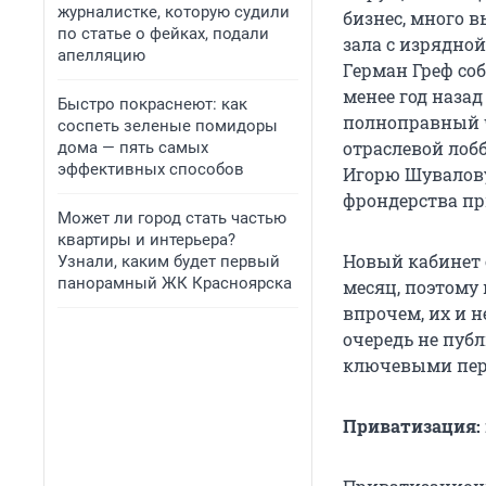
журналистке, которую судили
бизнес, много 
по статье о фейках, подали
зала с изрядно
апелляцию
Герман Греф со
менее год назад
Быстро покраснеют: как
полноправный ч
соспеть зеленые помидоры
отраслевой лоб
дома — пять самых
эффективных способов
Игорю Шувалову
фрондерства пр
Может ли город стать частью
квартиры и интерьера?
Новый кабинет 
Узнали, каким будет первый
панорамный ЖК Красноярска
месяц, поэтому
впрочем, их и 
очередь не пуб
ключевыми пер
Приватизация: 