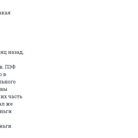
акая
яц назад,
в. ПЭФ
о в
льного
ивы
них часть
ал же
еньги
еньги