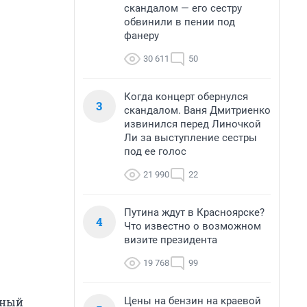
скандалом — его сестру
обвинили в пении под
фанеру
30 611
50
Когда концерт обернулся
3
скандалом. Ваня Дмитриенко
извинился перед Линочкой
Ли за выступление сестры
под ее голос
21 990
22
Путина ждут в Красноярске?
4
Что известно о возможном
визите президента
19 768
99
Цены на бензин на краевой
пный