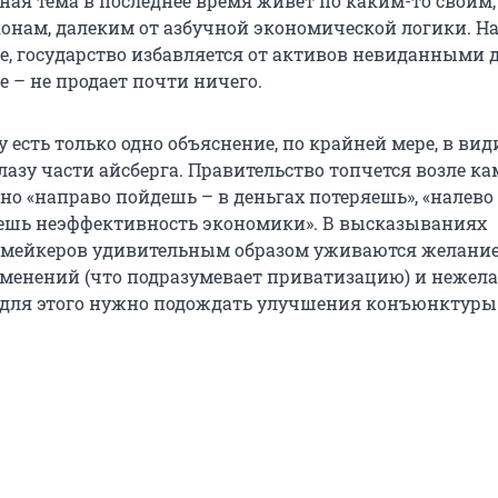
ая тема в последнее время живет по каким-то своим,
онам, далеким от азбучной экономической логики. На
ге, государство избавляется от активов невиданными 
е – не продает почти ничего.
 есть только одно объяснение, по крайней мере, в ви
азу части айсберга. Правительство топчется возле ка
но «направо пойдешь – в деньгах потеряешь», «налев
ешь неэффективность экономики». В высказываниях
мейкеров удивительным образом уживаются желани
менений (что подразумевает приватизацию) и нежел
 для этого нужно подождать улучшения конъюнктуры