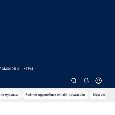
РОМОКОДЫ
ИГРЫ
т по мурaлaм
Рейтинг крупнейших онлайн-продавцов
Мусорный тех