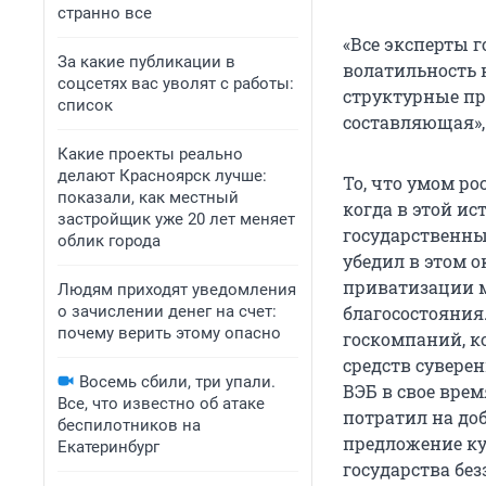
странно все
«Все эксперты г
За какие публикации в
волатильность н
соцсетях вас уволят с работы:
структурные пр
список
составляющая», 
Какие проекты реально
делают Красноярск лучше:
То, что умом ро
показали, как местный
когда в этой и
застройщик уже 20 лет меняет
государственны
облик города
убедил в этом о
приватизации м
Людям приходят уведомления
о зачислении денег на счет:
благосостояния
почему верить этому опасно
госкомпаний, к
средств сувере
Восемь сбили, три упали.
ВЭБ в свое вре
Все, что известно об атаке
потратил на до
беспилотников на
предложение ку
Екатеринбург
государства бе