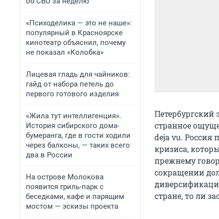
об СВО за неделю
«Психоделика — это не наше»:
популярный в Красноярске
кинотеатр объяснил, почему
не показал «Колобка»
Лицевая гладь для чайников:
гайд от набора петель до
первого готового изделия
Петербургский 
«Жила тут интеллигенция».
странное ощущен
История сибирского дома-
бумеранга, где в гости ходили
deja vu. Росси
через балконы, — таких всего
кризиса, которы
два в России
прежнему говор
сокращении доли
На острове Молокова
диверсификации
появится гриль-парк с
стране, то ли за
беседками, кафе и парящим
мостом — эскизы проекта