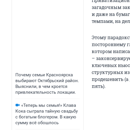
Приватизационн
загадочным зак
и даже на бума
темпами, на дел
Этому парадоксу
постороннему гл
котором написа
– законсервиру
ключевых ньюс
структурных из
Почему семьи Красноярска
продешевить (а
выбирают Октябрьский район.
пять).
Выяснили, в чем кроется
привлекательность локации.
«Теперь мы семья!» Клава
Кока сыграла тайную свадьбу
с богатым блогером. В какую
сумму всё обошлось