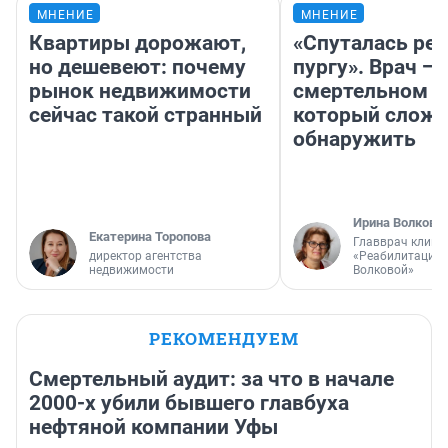
МНЕНИЕ
МНЕНИЕ
Квартиры дорожают,
«Спуталась реч
но дешевеют: почему
пургу». Врач — 
рынок недвижимости
смертельном д
сейчас такой странный
который слож
обнаружить
Ирина Волкова
Екатерина Торопова
Главврач клини
директор агентства
«Реабилитация 
недвижимости
Волковой»
РЕКОМЕНДУЕМ
Смертельный аудит: за что в начале
2000-х убили бывшего главбуха
нефтяной компании Уфы