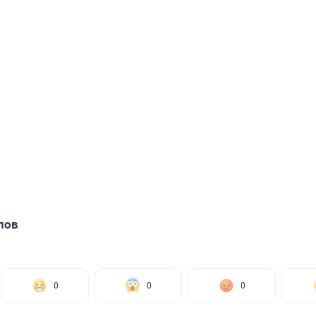
лов
0
0
0