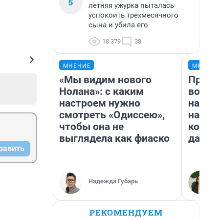
5
летняя ужурка пыталась
успокоить трехмесячного
сына и убила его
18 379
38
МНЕНИЕ
МНЕНИ
«Мы видим нового
Прода
Нолана»: с каким
возьм
настроем нужно
нам г
смотреть «Одиссею»,
налог
чтобы она не
косне
выглядела как фиаско
даже 
равить
Надежда Губарь
РЕКОМЕНДУЕМ