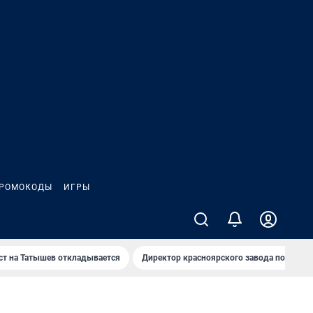
РОМОКОДЫ
ИГРЫ
т на Татышев откладывается
Директор красноярского завода под сан