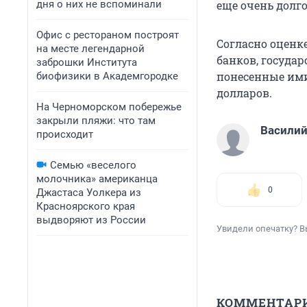
дня о них не вспоминали
еще очень долго
Офис с рестораном построят
Согласно оценк
на месте легендарной
банков, госуда
заброшки Института
понесенные ими 
биофизики в Академгородке
долларов.
На Черноморском побережье
закрыли пляжи: что там
Василий
происходит
Семью «веселого
молочника» американца
0
Джастаса Уолкера из
Красноярского края
выдворяют из России
Увидели опечатку? В
КОММЕНТАР