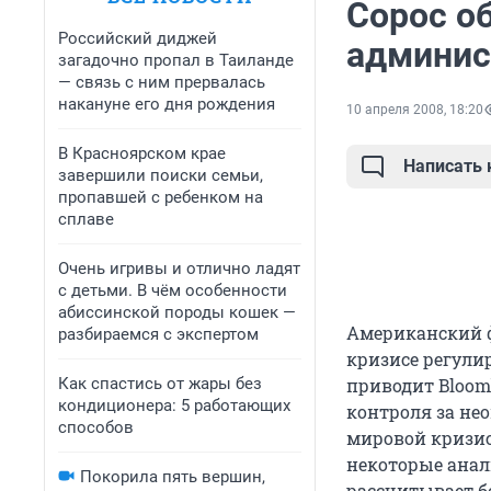
Сорос о
Российский диджей
админис
загадочно пропал в Таиланде
— связь с ним прервалась
накануне его дня рождения
10 апреля 2008, 18:20
В Красноярском крае
Написать
завершили поиски семьи,
пропавшей с ребенком на
сплаве
Очень игривы и отлично ладят
с детьми. В чём особенности
абиссинской породы кошек —
Американский 
разбираемся с экспертом
кризисе регули
Как спастись от жары без
приводит Bloomb
кондиционера: 5 работающих
контроля за нео
способов
мировой кризис
некоторые анал
Покорила пять вершин,
рассчитывает б