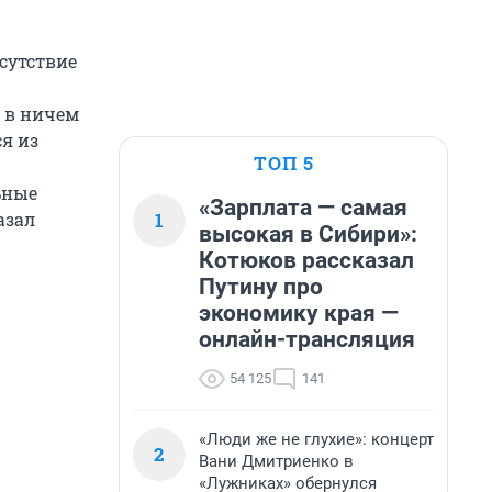
сутствие
, в ничем
я из
ТОП 5
ьные
«Зарплата — самая
1
азал
высокая в Сибири»:
Котюков рассказал
Путину про
экономику края —
онлайн-трансляция
54 125
141
«Люди же не глухие»: концерт
2
Вани Дмитриенко в
«Лужниках» обернулся