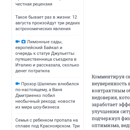
честная рецензия
Такое бывает раз в жизни: 12
августа произойдут три редких
астрономических явления
Лимонные сады,
европейский Байкал и
очередь к статуе Джульетты:
путешественница съездила в
Италию и рассказала, сколько
денег потратила
Комментируя си
неуверенность 
Прохор Шаляпин влюбился
по-настоящему, а Ваня
контрактным об
Дмитриенко побил
недоверия, кото
необычный рекорд: новости
заработает эфф
из мира шоу-бизнеса
улучшении ситуа
подчеркнул фин
Семья с ребенком пропала на
оптимизма, вед
сплаве под Красноярском. Три