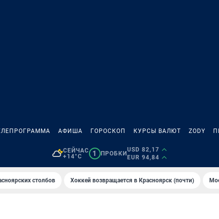
ЕЛЕПРОГРАММА
АФИША
ГОРОСКОП
КУРСЫ ВАЛЮТ
ZODY
П
USD 82,17
СЕЙЧАС
1
ПРОБКИ
+14°C
EUR 94,84
асноярских столбов
Хоккей возвращается в Красноярск (почти)
Мос