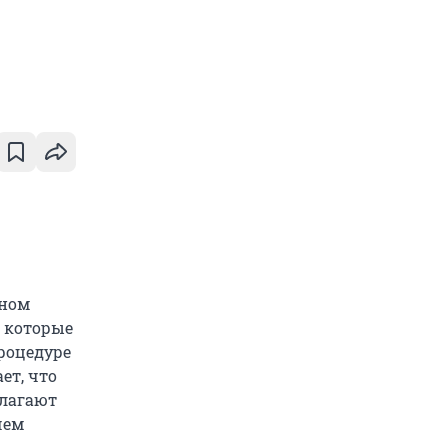
тном
 которые
процедуре
ет, что
олагают
чем