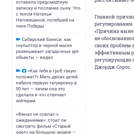
оставила предсмертную
записку и послание сыну. Что
с телом Натальи
Главной причин
Наговициной, погибшей на
регулирования 
пике Победы
«Причина нынеш
не обоснованной
Сибирский Бэнкси: как
своих проблем 
скульптор в черной маске
развешивает загадочные арт-
эффективным р
объекты — видео
регулирующие ор
Джордж Сорос.
«Как тебя в гроб такую
положат?» Мать двоих детей
набила первую татуировку в
50 лет — зачем она это
сделала и что отвечает
хейтерам
«Финал не совпал с
ожиданиями»: стоит ли
смотреть фильм «Старый
орел» на большом экране —