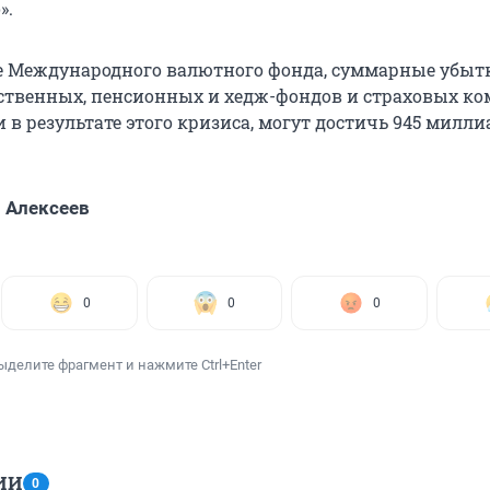
».
е Международного валютного фонда, суммарные убыт
рственных, пенсионных и хедж-фондов и страховых ко
в результате этого кризиса, могут достичь 945 милл
 Алексеев
0
0
0
ыделите фрагмент и нажмите Ctrl+Enter
ИИ
0