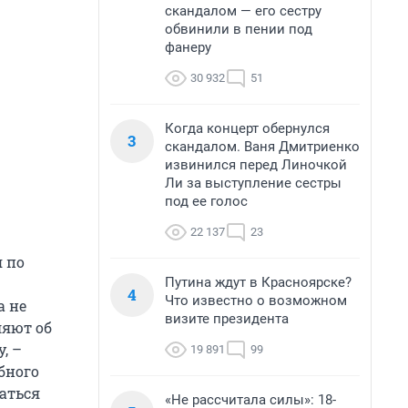
скандалом — его сестру
обвинили в пении под
фанеру
30 932
51
Когда концерт обернулся
3
скандалом. Ваня Дмитриенко
извинился перед Линочкой
Ли за выступление сестры
под ее голос
22 137
23
я по
Путина ждут в Красноярске?
4
Что известно о возможном
а не
визите президента
ляют об
, –
19 891
99
бного
аться
«Не рассчитала силы»: 18-