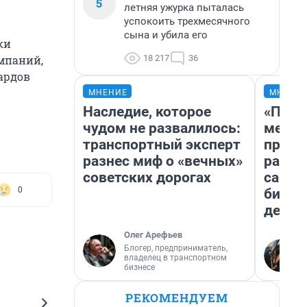
5
летняя ужурка пыталась
успокоить трехмесячного
сына и убила его
ки
18 217
36
мпаний,
иардов
МНЕНИЕ
МНЕНИ
Наследие, которое
«Поку
чудом не развалилось:
мешке
транспортный эксперт
предп
разнес миф о «вечных»
расска
советских дорогах
самом
0
бизне
дешев
Олег Арефьев
Блогер, предприниматель,
владелец в транспортном
бизнесе
РЕКОМЕНДУЕМ