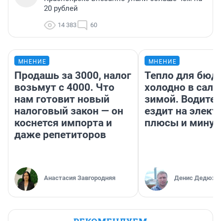
20 рублей
14 383
60
МНЕНИЕ
МНЕНИЕ
Продашь за 3000, налог
Тепло для бюд
возьмут с 4000. Что
холодно в сало
нам готовит новый
зимой. Водител
налоговый закон — он
ездит на элект
коснется импорта и
плюсы и мину
даже репетиторов
Анастасия Завгородняя
Денис Дедюхи