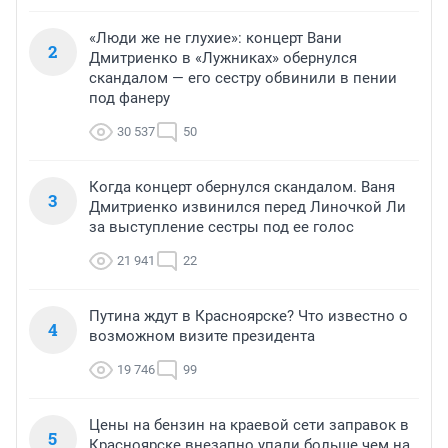
«Люди же не глухие»: концерт Вани
2
Дмитриенко в «Лужниках» обернулся
скандалом — его сестру обвинили в пении
под фанеру
30 537
50
Когда концерт обернулся скандалом. Ваня
3
Дмитриенко извинился перед Линочкой Ли
за выступление сестры под ее голос
21 941
22
Путина ждут в Красноярске? Что известно о
4
возможном визите президента
19 746
99
Цены на бензин на краевой сети заправок в
5
Красноярске внезапно упали больше чем на