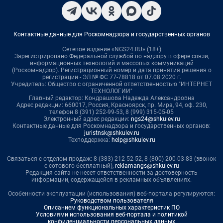
Контактные данные для Роскомнадзора и государственных органов
Сетевое издание «NGS24.RU» (18+)
Зарегистрировано Федеральной службой по надзору в сфере связи,
информационных технологий и массовых коммуникаций
(Роскомнадзор). Регистрационный номер и дата принятия решения о
регистрации - ЭЛ № ФС 77-78818 от 07.08.2020 г.
Учредитель: Общество с ограниченной ответственностью "ИНТЕРНЕТ
ТЕХНОЛОГИИ"
Главный редактор: Кондрашова Надежда Александровна
Адрес редакции: 660017, Россия, Красноярск, пр. Мира, 94, оф. 230,
телефон 8 (391) 252-99-53, 8 (999) 315-05-05
Электронный адрес редакции:
ngs24@shkulev.ru
Контактные данные для Роскомнадзора и государственных органов:
juristnsk@shkulev.ru
Техподдержка:
help@shkulev.ru
Связаться с отделом продаж: 8 (383) 212-52-52, 8 (800) 200-03-83 (звонок
с сотового бесплатный),
reklamangs@shkulev.ru
Редакция сайта не несет ответственности за достоверность
информации, содержащейся в рекламных объявлениях.
Особенности эксплуатации (использования) веб-портала регулируются:
Руководством пользователя
Описанием функциональных характеристик ПО
Условиями использования веб-портала и политикой
конфиденциальности персональных данных