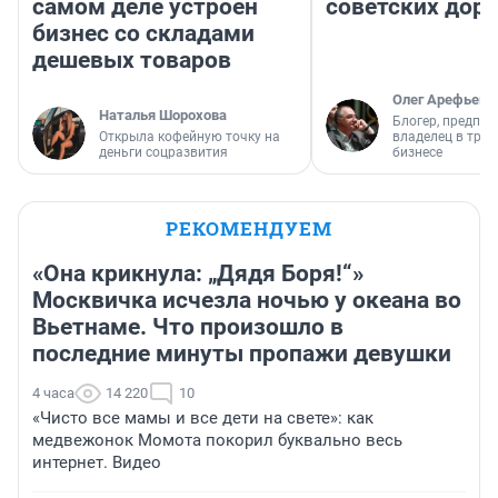
самом деле устроен
советских доро
бизнес со складами
дешевых товаров
Олег Арефьев
Наталья Шорохова
Блогер, предпри
Открыла кофейную точку на
владелец в тра
деньги соцразвития
бизнесе
РЕКОМЕНДУЕМ
«Она крикнула: „Дядя Боря!“»
Москвичка исчезла ночью у океана во
Вьетнаме. Что произошло в
последние минуты пропажи девушки
4 часа
14 220
10
«Чисто все мамы и все дети на свете»: как
медвежонок Момота покорил буквально весь
интернет. Видео