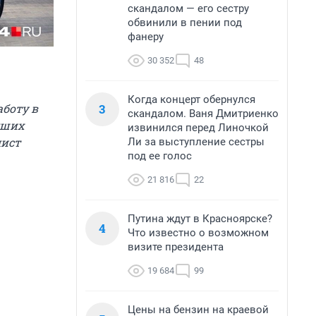
скандалом — его сестру
обвинили в пении под
фанеру
30 352
48
Когда концерт обернулся
3
боту в
скандалом. Ваня Дмитриенко
дших
извинился перед Линочкой
лист
Ли за выступление сестры
под ее голос
21 816
22
Путина ждут в Красноярске?
4
Что известно о возможном
визите президента
19 684
99
Цены на бензин на краевой