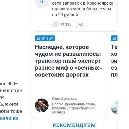
5
сети заправок в Красноярске
внезапно упали больше чем
на 20 рублей
14 335
60
МНЕНИЕ
МНЕНИ
Наследие, которое
Тепло
чудом не развалилось:
холод
транспортный эксперт
зимой
разнес миф о «вечных»
ездит
советских дорогах
плюсы
не 950–
повышение
ти
Олег Арефьев
%, и они
Блогер, предприниматель,
владелец в транспортном
цены тоже
бизнесе
жали на
РЕКОМЕНДУЕМ