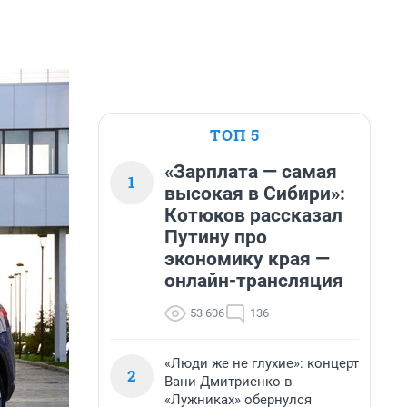
ТОП 5
«Зарплата — самая
1
высокая в Сибири»:
Котюков рассказал
Путину про
экономику края —
онлайн-трансляция
53 606
136
«Люди же не глухие»: концерт
2
Вани Дмитриенко в
«Лужниках» обернулся