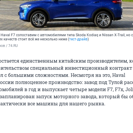
Haval F7 сопоставим с автомобилями типа Skoda Kodiaq и Nissan X-Trail, но с
х качеств стоит всё же несколько ниже (
тест-драйв
)
ов / 74.RU
 остается единственным китайским производителем, 
вительством специальный инвестиционный контракт 
л с большими сложностями. Несмотря на это, Haval
России полноценное производство: завод под Тулой ра
омобилей в год и выпускает четыре модели F7, F7x, Joli
л запланирован запуск моторного завода, который бы 
актически все машины для нашего рынка.