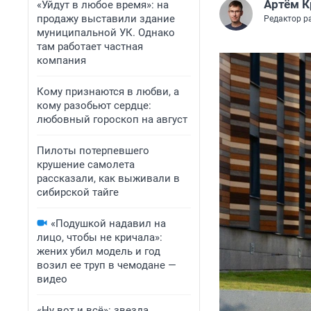
Артём К
«Уйдут в любое время»: на
продажу выставили здание
Редактор р
муниципальной УК. Однако
там работает частная
компания
Кому признаются в любви, а
кому разобьют сердце:
любовный гороскоп на август
Пилоты потерпевшего
крушение самолета
рассказали, как выживали в
сибирской тайге
«Подушкой надавил на
лицо, чтобы не кричала»:
жених убил модель и год
возил ее труп в чемодане —
видео
«Ну вот и всё»: звезда