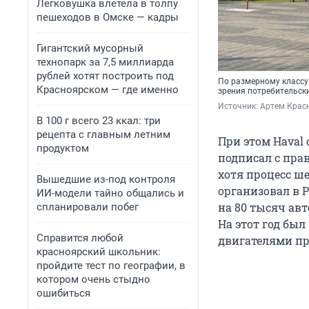
Легковушка влетела в толпу
пешеходов в Омске — кадры
Гигантский мусорный
технопарк за 7,5 миллиарда
рублей хотят построить под
По размерному классу 
Красноярском — где именно
зрения потребительски
Источник: 
Артем Красн
В 100 г всего 23 ккал: три
рецепта с главным летним
При этом Haval
продуктом
подписал с пра
хотя процесс ше
Вышедшие из-под контроля
организовал в 
ИИ-модели тайно общались и
на 80 тысяч авт
спланировали побег
На этот год бы
Справится любой
двигателями пр
красноярский школьник:
пройдите тест по географии, в
котором очень стыдно
ошибиться