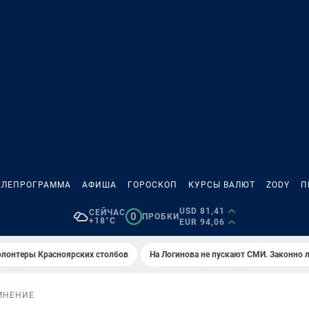
ЕЛЕПРОГРАММА
АФИША
ГОРОСКОП
КУРСЫ ВАЛЮТ
ZODY
П
USD 81,41
СЕЙЧАС
0
ПРОБКИ
+18°C
EUR 94,06
олонтеры Красноярских столбов
На Логинова не пускают СМИ. Законно 
МНЕНИЕ