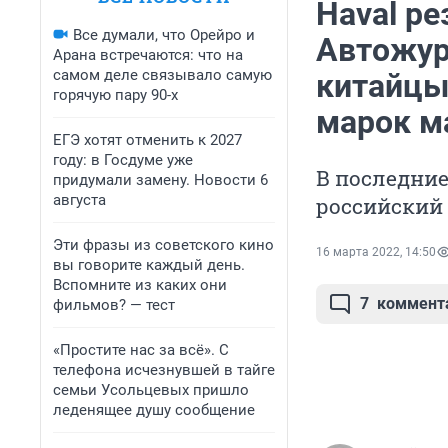
Haval р
Все думали, что Орейро и
Автожурн
Арана встречаются: что на
самом деле связывало самую
китайцы
горячую пару 90-х
марок м
ЕГЭ хотят отменить к 2027
году: в Госдуме уже
В последние
придумали замену. Новости 6
августа
российский 
Эти фразы из советского кино
16 марта 2022, 14:50
вы говорите каждый день.
Вспомните из каких они
7
коммент
фильмов? — тест
«Простите нас за всё». С
телефона исчезнувшей в тайге
семьи Усольцевых пришло
леденящее душу сообщение