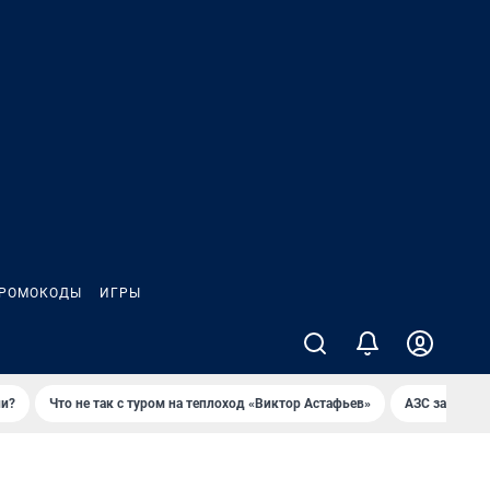
РОМОКОДЫ
ИГРЫ
ли?
Что не так с туром на теплоход «Виктор Астафьев»
AЗС закупае