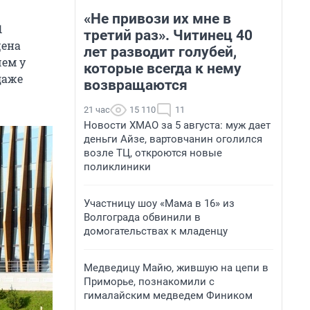
«Не привози их мне в
1
третий раз». Читинец 40
цена
лет разводит голубей,
чем у
которые всегда к нему
даже
возвращаются
21 час
15 110
11
Новости ХМАО за 5 августа: муж дает
деньги Айзе, вартовчанин оголился
возле ТЦ, откроются новые
поликлиники
Участницу шоу «Мама в 16» из
Волгограда обвинили в
домогательствах к младенцу
Медведицу Майю, жившую на цепи в
Приморье, познакомили с
гималайским медведем Фиником