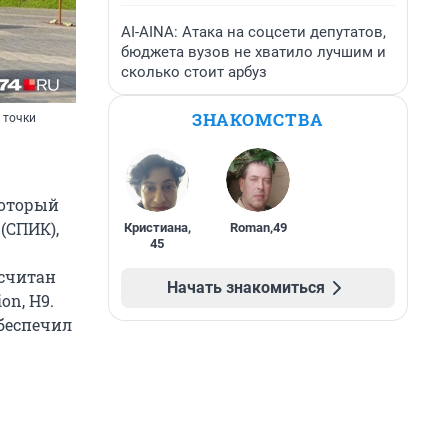
AI-AINA: Атака на соцсети депутатов,
бюджета вузов не хватило лучшим и
сколько стоит арбуз
ЗНАКОМСТВА
 точки
который
(СПИК),
Кристиана
,
Roman
,
49
45
ссчитан
Начать знакомиться
on, H9.
обеспечил