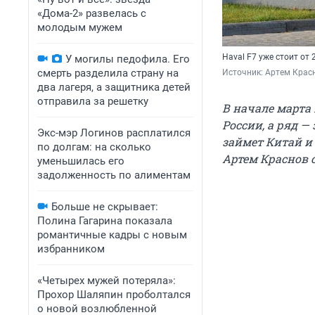
«Дома-2» развелась с
молодым мужем
Haval F7 уже стоит от
У могилы педофила. Его
смерть разделила страну на
Источник: 
Артем Красн
два лагеря, а защитника детей
отправила за решетку
В начале марта
России, а ряд —
Экс-мэр Логинов расплатился
займет Китай и
по долгам: на сколько
Артем Краснов 
уменьшилась его
задолженность по алиментам
Больше не скрывает:
Полина Гагарина показала
романтичные кадры с новым
избранником
«Четырех мужей потеряла»:
Прохор Шаляпин проболтался
о новой возлюбленной