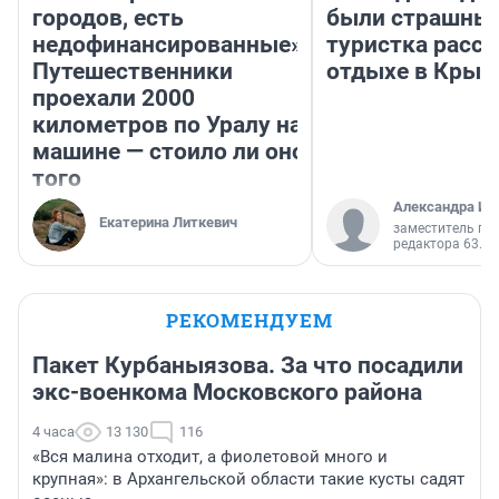
городов, есть
были страшные
недофинансированные».
туристка расск
Путешественники
отдыхе в Крым
проехали 2000
километров по Уралу на
машине — стоило ли оно
того
Александра Ис
Екатерина Литкевич
заместитель гл
редактора 63.RU
РЕКОМЕНДУЕМ
Пакет Курбаныязова. За что посадили
экс-военкома Московского района
4 часа
13 130
116
«Вся малина отходит, а фиолетовой много и
крупная»: в Архангельской области такие кусты садят