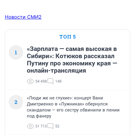
Новости СМИ2
ТОП 5
«Зарплата — самая высокая в
1
Сибири»: Котюков рассказал
Путину про экономику края —
онлайн-трансляция
54 458
148
«Люди же не глухие»: концерт Вани
2
Дмитриенко в «Лужниках» обернулся
скандалом — его сестру обвинили в пении
под фанеру
31 713
52