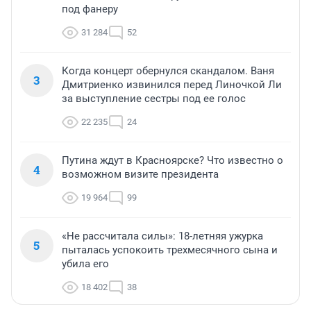
под фанеру
31 284
52
Когда концерт обернулся скандалом. Ваня
3
Дмитриенко извинился перед Линочкой Ли
за выступление сестры под ее голос
22 235
24
Путина ждут в Красноярске? Что известно о
4
возможном визите президента
19 964
99
«Не рассчитала силы»: 18-летняя ужурка
5
пыталась успокоить трехмесячного сына и
убила его
18 402
38