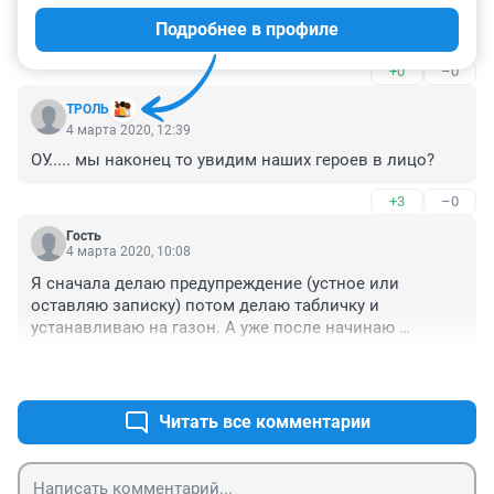
в багажник. Номера легкосъемные у меня на 
Подробнее в профиле
хитрушках. Ни 1 штрафа пока не было.
+0
–0
ТРОЛЬ
4 марта 2020, 12:39
ОУ..... мы наконец то увидим наших героев в лицо?
+3
–0
Гость
4 марта 2020, 10:08
Я сначала делаю предупреждение (устное или 
оставляю записку) потом делаю табличку и 
устанавливаю на газон. А уже после начинаю 
оформлять всех "непонятливых". В заявление 
+2
–0
оставляю все свои данные и всегда готов к диалогу. 
Из 100 оформленных авто получил 5 звонков, но ни 
один не решился на встречу.
Читать все комментарии