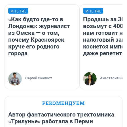
МНЕНИЕ
МНЕНИЕ
«Как будто где-то в
Продашь за 300
Лондоне»: журналист
возьмут с 4000
из Омска — о том,
нам готовит н
почему Красноярск
налоговый зако
круче его родного
коснется импор
города
даже репетито
Сергей Энквист
Анастасия Зав
РЕКОМЕНДУЕМ
Автор фантастического трехтомника
«Трилунье» работала в Перми