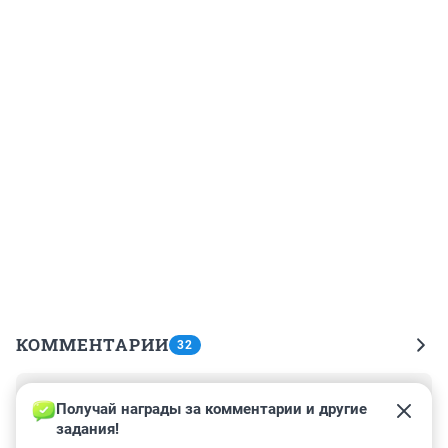
КОММЕНТАРИИ
32
Гость
4 марта 2020, 17:07
Получай награды за комментарии и другие 
задания!
Когда паркуюсь где мне хочется, то снимаю номера и 