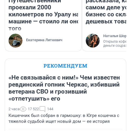
Путешественники
рассказала, как
проехали 2000
самом деле ус
километров по Уралу на
бизнес со скл
машине — стоило ли оно
дешевых това
того
Наталья Шорох
Екатерина Литкевич
Открыла кофейн
деньги соцразв
РЕКОМЕНДУЕМ
«Не связывайся с ним!» Чем известен
ревдинский гопник Черкас, избивший
ветерана СВО и грозивший
«отпетушить» его
2 часа
17 522
144
Кишечник был собран в гармошку: в Югре кошечка с
тяжелой судьбой ищет новый дом — ее история