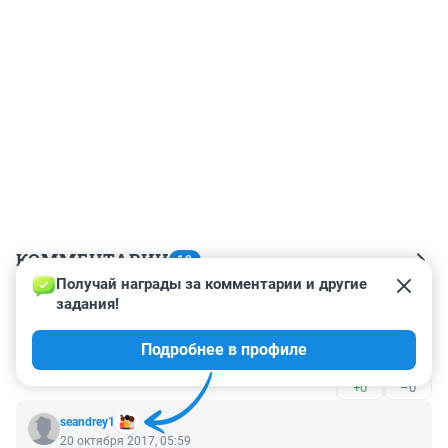
КОММЕНТАРИИ
19
Получай награды за комментарии и другие 
задания!
Гость
20 октября 2017, 08:35
Подробнее в профиле
материнскому капиталу приготовиться?...
+0
–0
seandrey1
20 октября 2017, 05:59