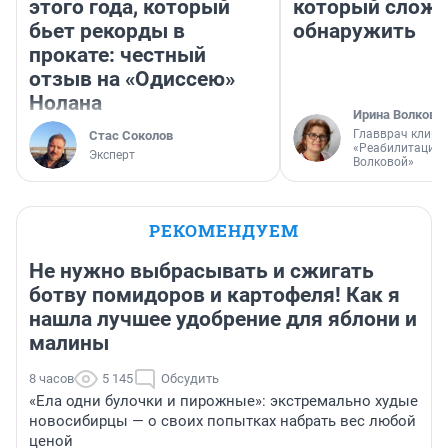
этого года, который
который слож
бьет рекорды в
обнаружить
прокате: честный
отзыв на «Одиссею»
Нолана
Ирина Волкова
Главврач клини
Стас Соколов
«Реабилитация 
Эксперт
Волковой»
РЕКОМЕНДУЕМ
Не нужно выбрасывать и сжигать
ботву помидоров и картофеля! Как я
нашла лучшее удобрение для яблони и
малины
8 часов
5 145
Обсудить
«Ела одни булочки и пирожные»: экстремально худые
новосибирцы — о своих попытках набрать вес любой
ценой