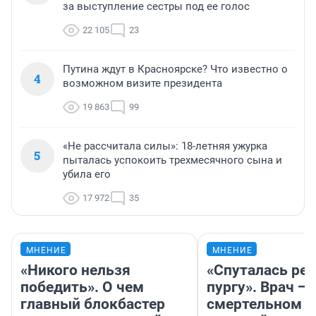
за выступление сестры под ее голос
22 105
23
Путина ждут в Красноярске? Что известно о
4
возможном визите президента
19 863
99
«Не рассчитала силы»: 18-летняя ужурка
5
пыталась успокоить трехмесячного сына и
убила его
17 972
35
МНЕНИЕ
МНЕНИЕ
«Никого нельзя
«Спуталась реч
победить». О чем
пургу». Врач — 
главный блокбастер
смертельном д