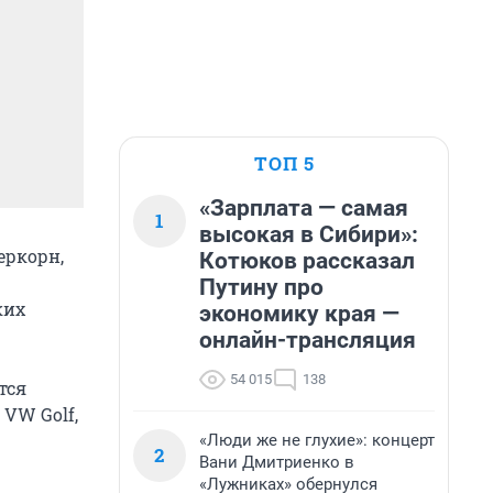
ТОП 5
«Зарплата — самая
1
высокая в Сибири»:
еркорн,
Котюков рассказал
Путину про
ких
экономику края —
онлайн-трансляция
54 015
138
тся
 VW Golf,
«Люди же не глухие»: концерт
2
Вани Дмитриенко в
«Лужниках» обернулся