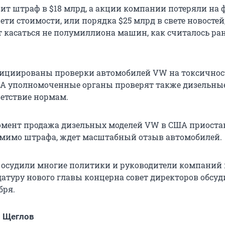
зит штраф в $18 млрд, а акции компании потеряли на
ети стоимости, или порядка $25 млрд в свете новостей
касаться не полумиллиона машин, как считалось ране
нициированы проверки автомобилей VW на токсичнос
ША уполномоченные органы проверят также дизельные
ветствие нормам.
мент продажа дизельных моделей VW в США приоста
мимо штрафа, ждет масштабный отзыв автомобилей.
осудили многие политики и руководители компаний 
датуру нового главы концерна совет директоров обсуд
бря.
 Щеглов