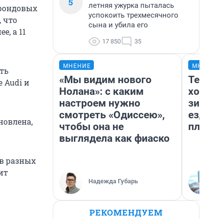
5
летняя ужурка пыталась
 фондовых
успокоить трехмесячного
, что
сына и убила его
е, а 11
17 850
35
МНЕНИЕ
МНЕНИ
ть
«Мы видим нового
Тепло
 Audi и
Нолана»: с каким
холод
настроем нужно
зимой
смотреть «Одиссею»,
ездит
новлена,
чтобы она не
плюсы
выглядела как фиаско
в разных
ит
Надежда Губарь
РЕКОМЕНДУЕМ