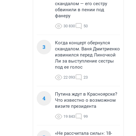
скандалом — его сестру
обвинили в пении под
фанеру
30 830
50
Когда концерт обернулся
3
скандалом. Ваня Дмитриенко
извинился перед Линочкой
Ли за выступление сестры
под ее голос
22 093
23
Путина ждут в Красноярске?
4
Что известно о возможном
визите президента
19 843
99
«Не рассчитала силы»: 18-