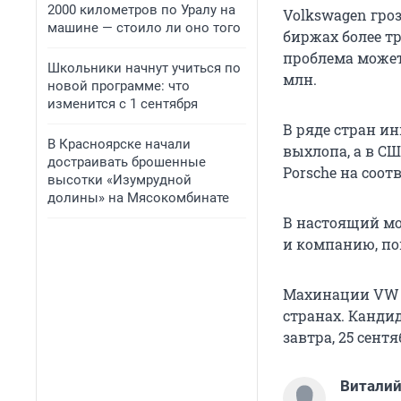
2000 километров по Уралу на
Volkswagen гро
машине — стоило ли оно того
биржах более тр
проблема может 
Школьники начнут учиться по
млн.
новой программе: что
изменится с 1 сентября
В ряде стран и
В Красноярске начали
выхлопа, а в С
достраивать брошенные
Porsche на соот
высотки «Изумрудной
долины» на Мясокомбинате
В настоящий мо
и компанию, по
Махинации VW 
странах. Канди
завтра, 25 сентя
Виталий