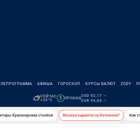
ЕЛЕПРОГРАММА
АФИША
ГОРОСКОП
КУРСЫ ВАЛЮТ
ZODY
П
USD 82,17
СЕЙЧАС
3
ПРОБКИ
+20°C
EUR 94,84
онтеры Красноярских столбов
Москва надеется на Котюкова?
Как с