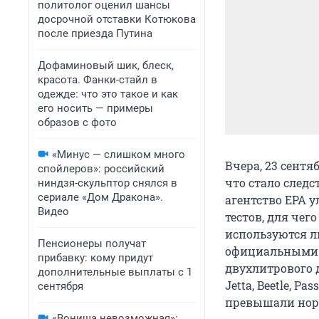
политолог оценил шансы
досрочной отставки Котюкова
после приезда Путина
Дофаминовый шик, блеск,
красота. Фанки-стайл в
одежде: что это такое и как
его носить — примеры
образов с фото
«Минус — слишком много
Вчера, 23 сентя
спойлеров»: российский
что стало след
ниндзя-скульптор снялся в
сериале «Дом Дракона».
агентство EPA 
Видео
тестов, для чег
используются л
Пенсионеры получат
официальными о
прибавку: кому придут
двухлитрового д
дополнительные выплаты с 1
Jetta, Beetle, P
сентября
превышали норм
«Вонища невозможная»: