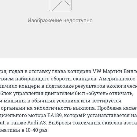
бря, подал в отставку глава концерна VW Мартин Винт
ствием набирающего обороты скандала. Американское
уличило концерн в подтасовке результатов экологичес
о блок управления двигателем был «обучен» отличать,
и машины в обычных условиях или тестируется
рганами на экологичность выхлопа. Проблема касае
изельного мотора EA189, который устанавливается на
assat, а также Audi A3. Выбросы токсичных окислов азота
ативы в 10-40 раз.