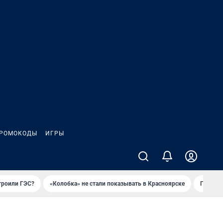
РОМОКОДЫ
ИГРЫ
троили ГЭС?
«Колобка» не стали показывать в Красноярске
Гриль-п