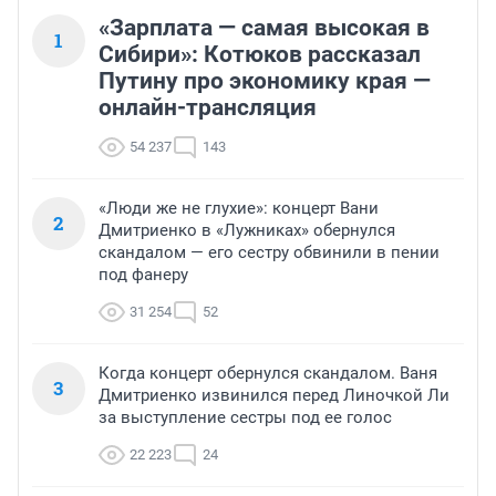
«Зарплата — самая высокая в
1
Сибири»: Котюков рассказал
Путину про экономику края —
онлайн-трансляция
54 237
143
«Люди же не глухие»: концерт Вани
2
Дмитриенко в «Лужниках» обернулся
скандалом — его сестру обвинили в пении
под фанеру
31 254
52
Когда концерт обернулся скандалом. Ваня
3
Дмитриенко извинился перед Линочкой Ли
за выступление сестры под ее голос
22 223
24