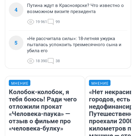
Путина ждут в Красноярске? Что известно о
4
возможном визите президента
19 961
99
«Не рассчитала силы»: 18-летняя ужурка
5
пыталась успокоить трехмесячного сына и
убила его
18 390
38
МНЕНИЕ
МНЕНИЕ
Колобок-колобок, я
«Нет некрасив
тебя боюсь! Ради чего
городов, есть
отложили прокат
недофинансиро
«Человека-паука» —
Путешественн
отзыв о фильме про
проехали 2000
«человека-булку»
километров по 
машине — стои