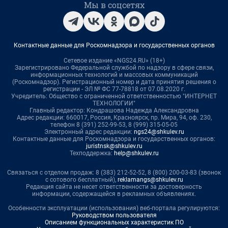
Мы в соцсетях
Контактные данные для Роскомнадзора и государственных органов
Сетевое издание «NGS24.RU» (18+)
Зарегистрировано Федеральной службой по надзору в сфере связи,
информационных технологий и массовых коммуникаций
(Роскомнадзор). Регистрационный номер и дата принятия решения о
регистрации - ЭЛ № ФС 77-78818 от 07.08.2020 г.
Учредитель: Общество с ограниченной ответственностью "ИНТЕРНЕТ
ТЕХНОЛОГИИ"
Главный редактор: Кондрашова Надежда Александровна
Адрес редакции: 660017, Россия, Красноярск, пр. Мира, 94, оф. 230,
телефон 8 (391) 252-99-53, 8 (999) 315-05-05
Электронный адрес редакции:
ngs24@shkulev.ru
Контактные данные для Роскомнадзора и государственных органов:
juristnsk@shkulev.ru
Техподдержка:
help@shkulev.ru
Связаться с отделом продаж: 8 (383) 212-52-52, 8 (800) 200-03-83 (звонок
с сотового бесплатный),
reklamangs@shkulev.ru
Редакция сайта не несет ответственности за достоверность
информации, содержащейся в рекламных объявлениях.
Особенности эксплуатации (использования) веб-портала регулируются:
Руководством пользователя
Описанием функциональных характеристик ПО