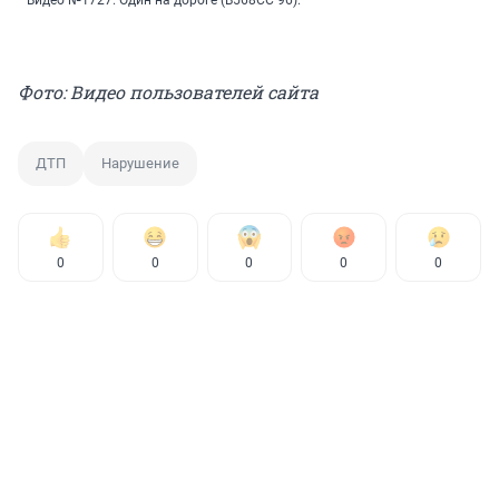
Видео №1727. Один на дороге (В568СС 96).
Фото: Видео пользователей сайта
ДТП
Нарушение
0
0
0
0
0