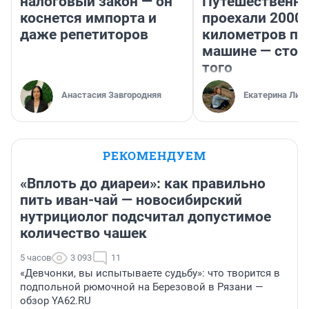
налоговый закон — он
Путешественн
коснется импорта и
проехали 2000
даже репетиторов
километров по 
машине — стои
того
Анастасия Завгородняя
Екатерина Лит
РЕКОМЕНДУЕМ
«Вплоть до диареи»: как правильно
пить иван-чай — новосибирский
нутрициолог подсчитал допустимое
количество чашек
5 часов
3 093
11
«Девчонки, вы испытываете судьбу»: что творится в
подпольной рюмочной на Березовой в Рязани —
обзор YA62.RU