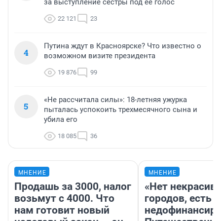
за выступление сестры под ее голос
22 121
23
Путина ждут в Красноярске? Что известно о
4
возможном визите президента
19 876
99
«Не рассчитала силы»: 18-летняя ужурка
5
пыталась успокоить трехмесячного сына и
убила его
18 085
36
МНЕНИЕ
МНЕНИЕ
Продашь за 3000, налог
«Нет некрасив
возьмут с 4000. Что
городов, есть
нам готовит новый
недофинансиро