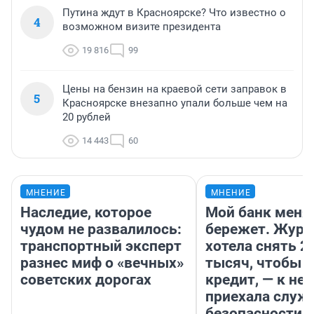
Путина ждут в Красноярске? Что известно о
4
возможном визите президента
19 816
99
Цены на бензин на краевой сети заправок в
5
Красноярске внезапно упали больше чем на
20 рублей
14 443
60
МНЕНИЕ
МНЕНИЕ
Наследие, которое
Мой банк меня
чудом не развалилось:
бережет. Журн
транспортный эксперт
хотела снять 2
разнес миф о «вечных»
тысяч, чтобы п
советских дорогах
кредит, — к не
приехала служ
безопасности