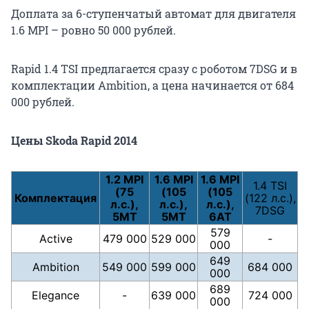
Доплата за 6-ступенчатый автомат для двигателя
1.6 MPI – ровно 50 000 рублей.
Rapid 1.4 TSI предлагается сразу с роботом 7DSG и в
комплектации Ambition, а цена начинается от 684
000 рублей.
Цены Skoda Rapid 2014
1.2 MPI
1.6 MPI
1.6 MPI
1.4 TSI
(75
(105
(105
Комплектация
(122 л.с.),
л.с.),
л.с.),
л.с.),
7DSG
5МТ
5МТ
6АТ
579
Active
479 000
529 000
-
000
649
Ambition
549 000
599 000
684 000
000
689
Elegance
-
639 000
724 000
000