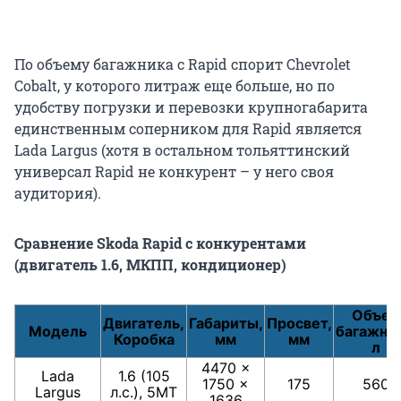
По объему багажника с Rapid спорит Chevrolet
Cobalt, у которого литраж еще больше, но по
удобству погрузки и перевозки крупногабарита
единственным соперником для Rapid является
Lada Largus (хотя в остальном тольяттинский
универсал Rapid не конкурент – у него своя
аудитория).
Сравнение Skoda Rapid с конкурентами
(двигатель 1.6, МКПП, кондиционер)
Объем
Двигатель,
Габариты,
Просвет,
Модель
багажник
Коробка
мм
мм
л
4470 ×
Lada
1.6 (105
1750 ×
175
560
Largus
л.с.), 5МТ
1636