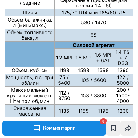
/ задние
версии 1.4 TSI)
Шины
175/70 R14 или 185/60 R15
Объем багажника,
530 / 1470
л (мин./макс.)
Объем топливного
55
бака, л
Силовой агрегат
1.4 TSI
1.6 MPI
1.2 MPI
1.6 MPI
+ 7
+ 6АТ
DSG
Объем, куб. см
1198
1598
1598
1390
Мощность, л.с. при
75 /
122 /
105 / 5600
об/мин
5400
5000
Максимальный
200 /
112 /
крутящий момент,
153 / 3800
1500-
3750
Н*м при об/мин
4000
Снаряженная
1135
1155
1195
1230
масса, кг
Грузоподъемность,
0
535
кг
Комментарии
Максимальная
175
193
192
206