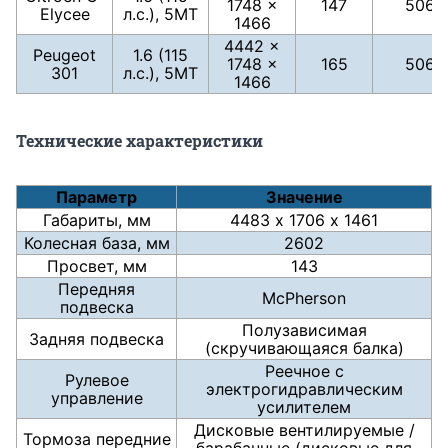
1748 ×
147
506
Elycee
л.с.), 5МТ
1466
4442 ×
Peugeot
1.6 (115
1748 ×
165
506
301
л.с.), 5МТ
1466
Технические характеристики
Параметр
Значение
Габариты, мм
4483 х 1706 х 1461
Колесная база, мм
2602
Просвет, мм
143
Передняя
McPherson
подвеска
Полузависимая
Задняя подвеска
(скручивающаяся балка)
Реечное с
Рулевое
электрогидравлическим
управление
усилителем
Дисковые вентилируемые /
Тормоза передние
барабанные (дисковые для