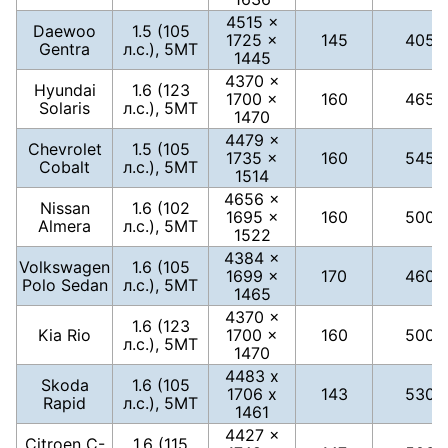
4515 ×
Daewoo
1.5 (105
1725 ×
145
405
Gentra
л.с.), 5МТ
1445
4370 ×
Hyundai
1.6 (123
1700 ×
160
465
Solaris
л.с.), 5МТ
1470
4479 ×
Chevrolet
1.5 (105
1735 ×
160
545
Cobalt
л.с.), 5МТ
1514
4656 ×
Nissan
1.6 (102
1695 ×
160
500
Almera
л.с.), 5МТ
1522
4384 ×
Volkswagen
1.6 (105
1699 ×
170
460
Polo Sedan
л.с.), 5МТ
1465
4370 ×
1.6 (123
Kia Rio
1700 ×
160
500
л.с.), 5МТ
1470
4483 х
Skoda
1.6 (105
1706 х
143
530
Rapid
л.с.), 5МТ
1461
4427 ×
Citroen C-
1.6 (115