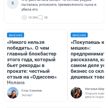
5
пыталась успокоить трехмесячного сына и
убила его
18 384
38
МНЕНИЕ
МНЕНИЕ
«Никого нельзя
«Покупаешь ко
победить». О чем
мешке»:
главный блокбастер
предпринимат
этого года, который
рассказала, как
бьет рекорды в
самом деле ус
прокате: честный
бизнес со скл
отзыв на «Одиссею»
дешевых това
Нолана
Наталья Шорох
Стас Соколов
Открыла кофейн
Эксперт
деньги соцразв