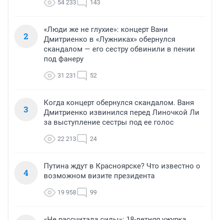
54 233
143
«Люди же не глухие»: концерт Вани
2
Дмитриенко в «Лужниках» обернулся
скандалом — его сестру обвинили в пении
под фанеру
31 231
52
Когда концерт обернулся скандалом. Ваня
3
Дмитриенко извинился перед Линочкой Ли
за выступление сестры под ее голос
22 213
24
Путина ждут в Красноярске? Что известно о
4
возможном визите президента
19 958
99
«Не рассчитала силы»: 18-летняя ужурка