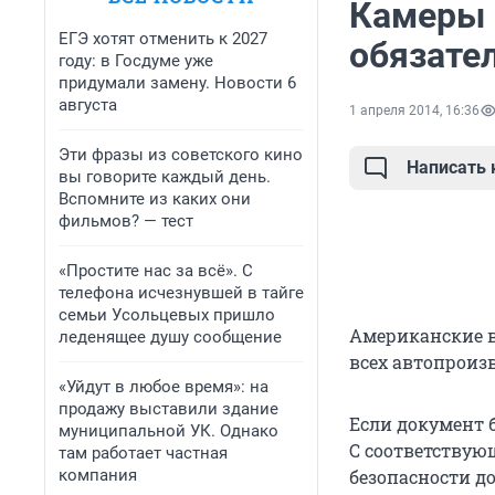
Камеры 
ЕГЭ хотят отменить к 2027
обязате
году: в Госдуме уже
придумали замену. Новости 6
августа
1 апреля 2014, 16:36
Эти фразы из советского кино
Написать
вы говорите каждый день.
Вспомните из каких они
фильмов? — тест
«Простите нас за всё». С
телефона исчезнувшей в тайге
семьи Усольцевых пришло
Американские в
леденящее душу сообщение
всех автопроиз
«Уйдут в любое время»: на
продажу выставили здание
Если документ б
муниципальной УК. Однако
С соответству
там работает частная
компания
безопасности д