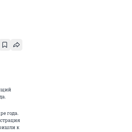
ающий
да.
ре года.
истрация
пришли к