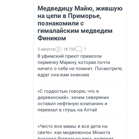
Медведицу Майю, жившую
на цепи в Приморье,
познакомили с
гималайским медведем
Фиником
5 августа
18 733
7
В уфимский приют привезли
пермячку Марину, которая почти
ничего о себе не помнит. Посмотрите,
вдруг она вам знакома
«С гордостью говорю, что я
деревенский»: зачем северянин
оставил нефтяную компанию и
переехал в глушь на Алтай
«Чисто все мамы и все дети на
свете»: как медвежонок Момота
покорил буквально весь интернет.