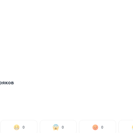
ряков
0
0
0