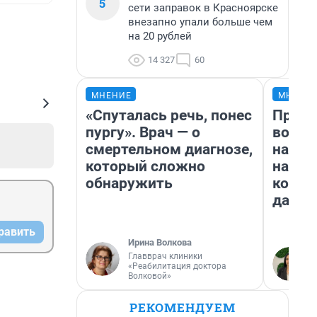
5
сети заправок в Красноярске
внезапно упали больше чем
на 20 рублей
14 327
60
МНЕНИЕ
МНЕНИ
«Спуталась речь, понес
Прода
пургу». Врач — о
возьм
смертельном диагнозе,
нам г
который сложно
налог
обнаружить
косне
даже 
равить
Ирина Волкова
Главврач клиники
«Реабилитация доктора
Волковой»
РЕКОМЕНДУЕМ