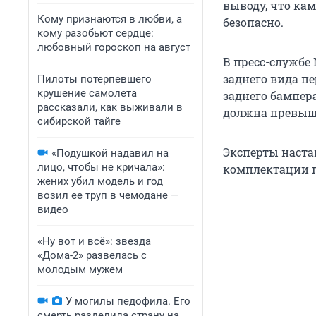
выводу, что ка
Кому признаются в любви, а
безопасно.
кому разобьют сердце:
любовный гороскоп на август
В пресс-службе
заднего вида п
Пилоты потерпевшего
крушение самолета
заднего бампер
рассказали, как выживали в
должна превыша
сибирской тайге
Эксперты наста
«Подушкой надавил на
лицо, чтобы не кричала»:
комплектации п
жених убил модель и год
возил ее труп в чемодане —
видео
«Ну вот и всё»: звезда
«Дома-2» развелась с
молодым мужем
У могилы педофила. Его
смерть разделила страну на