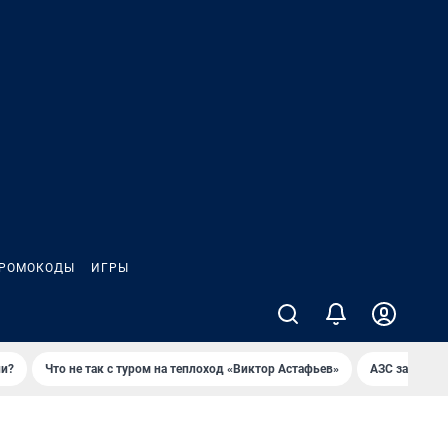
РОМОКОДЫ
ИГРЫ
ли?
Что не так с туром на теплоход «Виктор Астафьев»
AЗС закупае