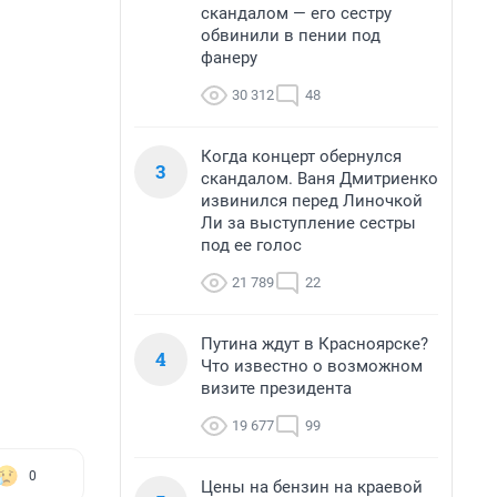
скандалом — его сестру
обвинили в пении под
фанеру
30 312
48
Когда концерт обернулся
3
скандалом. Ваня Дмитриенко
извинился перед Линочкой
Ли за выступление сестры
под ее голос
21 789
22
Путина ждут в Красноярске?
4
Что известно о возможном
визите президента
19 677
99
0
Цены на бензин на краевой