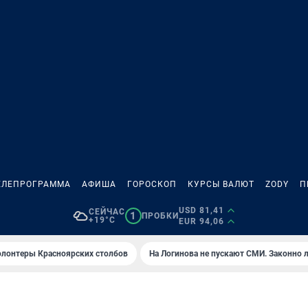
ЕЛЕПРОГРАММА
АФИША
ГОРОСКОП
КУРСЫ ВАЛЮТ
ZODY
П
USD 81,41
СЕЙЧАС
1
ПРОБКИ
+19°C
EUR 94,06
олонтеры Красноярских столбов
На Логинова не пускают СМИ. Законно 