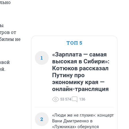
ально
ры
тров от
билем не
ТОП 5
«Зарплата — самая
1
высокая в Сибири»:
овой
Котюков рассказал
ей.
Путину про
экономику края —
онлайн-трансляция
53 574
136
«Люди же не глухие»: концерт
2
Вани Дмитриенко в
«Лужниках» обернулся