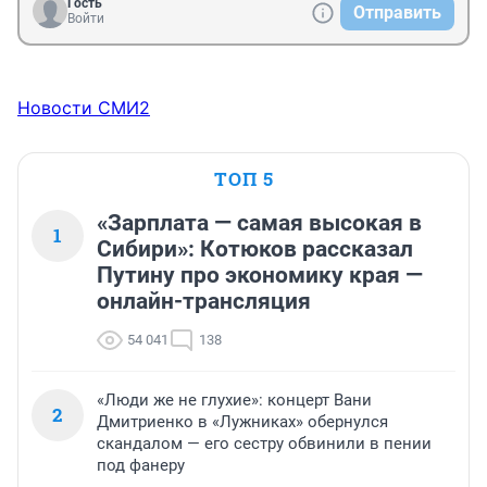
Гость
Отправить
Войти
Новости СМИ2
ТОП 5
«Зарплата — самая высокая в
1
Сибири»: Котюков рассказал
Путину про экономику края —
онлайн-трансляция
54 041
138
«Люди же не глухие»: концерт Вани
2
Дмитриенко в «Лужниках» обернулся
скандалом — его сестру обвинили в пении
под фанеру