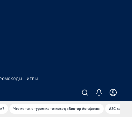
РОМОКОДЫ
ИГРЫ
ли?
Что не так с туром на теплоход «Виктор Астафьев»
AЗС закупае