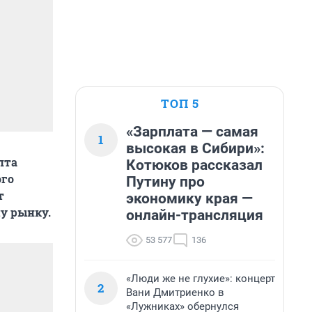
ТОП 5
«Зарплата — самая
1
высокая в Сибири»:
пта
Котюков рассказал
ого
Путину про
т
экономику края —
у рынку.
онлайн-трансляция
53 577
136
«Люди же не глухие»: концерт
2
Вани Дмитриенко в
«Лужниках» обернулся