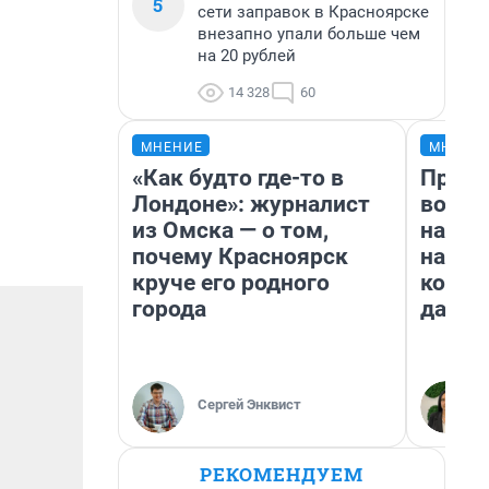
5
сети заправок в Красноярске
внезапно упали больше чем
на 20 рублей
14 328
60
МНЕНИЕ
МНЕНИ
«Как будто где-то в
Прода
Лондоне»: журналист
возьм
из Омска — о том,
нам г
почему Красноярск
налог
круче его родного
косне
города
даже 
Сергей Энквист
РЕКОМЕНДУЕМ