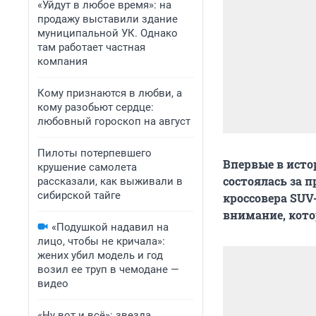
«Уйдут в любое время»: на
продажу выставили здание
муниципальной УК. Однако
там работает частная
компания
Кому признаются в любви, а
кому разобьют сердце:
любовный гороскоп на август
Пилоты потерпевшего
Впервые в исто
крушение самолета
состоялась за 
рассказали, как выживали в
сибирской тайге
кроссовера SUV
внимание, кот
«Подушкой надавил на
лицо, чтобы не кричала»:
жених убил модель и год
возил ее труп в чемодане —
видео
«Ну вот и всё»: звезда