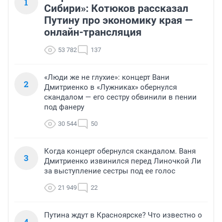
1
Сибири»: Котюков рассказал
Путину про экономику края —
онлайн-трансляция
53 782
137
«Люди же не глухие»: концерт Вани
2
Дмитриенко в «Лужниках» обернулся
скандалом — его сестру обвинили в пении
под фанеру
30 544
50
Когда концерт обернулся скандалом. Ваня
3
Дмитриенко извинился перед Линочкой Ли
за выступление сестры под ее голос
21 949
22
Путина ждут в Красноярске? Что известно о
4