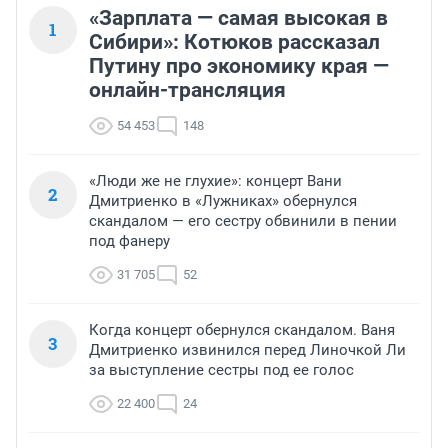
«Зарплата — самая высокая в
1
Сибири»: Котюков рассказал
Путину про экономику края —
онлайн-трансляция
54 453
148
«Люди же не глухие»: концерт Вани
2
Дмитриенко в «Лужниках» обернулся
скандалом — его сестру обвинили в пении
под фанеру
31 705
52
Когда концерт обернулся скандалом. Ваня
3
Дмитриенко извинился перед Линочкой Ли
за выступление сестры под ее голос
22 400
24