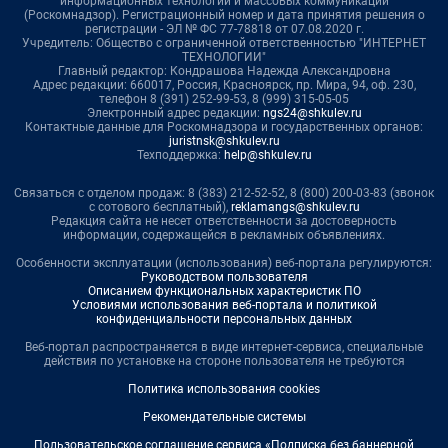
информационных технологий и массовых коммуникаций
(Роскомнадзор). Регистрационный номер и дата принятия решения о
регистрации - ЭЛ № ФС 77-78818 от 07.08.2020 г.
Учредитель: Общество с ограниченной ответственностью "ИНТЕРНЕТ
ТЕХНОЛОГИИ"
Главный редактор: Кондрашова Надежда Александровна
Адрес редакции: 660017, Россия, Красноярск, пр. Мира, 94, оф. 230,
телефон 8 (391) 252-99-53, 8 (999) 315-05-05
Электронный адрес редакции:
ngs24@shkulev.ru
Контактные данные для Роскомнадзора и государственных органов:
juristnsk@shkulev.ru
Техподдержка:
help@shkulev.ru
Связаться с отделом продаж: 8 (383) 212-52-52, 8 (800) 200-03-83 (звонок
с сотового бесплатный),
reklamangs@shkulev.ru
Редакция сайта не несет ответственности за достоверность
информации, содержащейся в рекламных объявлениях.
Особенности эксплуатации (использования) веб-портала регулируются:
Руководством пользователя
Описанием функциональных характеристик ПО
Условиями использования веб-портала и политикой
конфиденциальности персональных данных
Веб-портал распространяется в виде интернет-сервиса, специальные
действия по установке на стороне пользователя не требуются
Политика использования cookies
Рекомендательные системы
Пользовательское соглашение сервиса «Подписка без баннерной