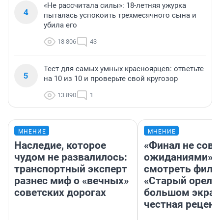
«Не рассчитала силы»: 18-летняя ужурка
4
пыталась успокоить трехмесячного сына и
убила его
18 806
43
Тест для самых умных красноярцев: ответьте
5
на 10 из 10 и проверьте свой кругозор
13 890
1
МНЕНИЕ
МНЕНИЕ
Наследие, которое
«Финал не совп
чудом не развалилось:
ожиданиями»: 
транспортный эксперт
смотреть фил
разнес миф о «вечных»
«Старый орел» 
советских дорогах
большом экран
честная рецен