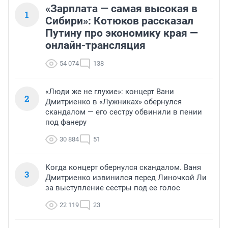
«Зарплата — самая высокая в
1
Сибири»: Котюков рассказал
Путину про экономику края —
онлайн-трансляция
54 074
138
«Люди же не глухие»: концерт Вани
2
Дмитриенко в «Лужниках» обернулся
скандалом — его сестру обвинили в пении
под фанеру
30 884
51
Когда концерт обернулся скандалом. Ваня
3
Дмитриенко извинился перед Линочкой Ли
за выступление сестры под ее голос
22 119
23