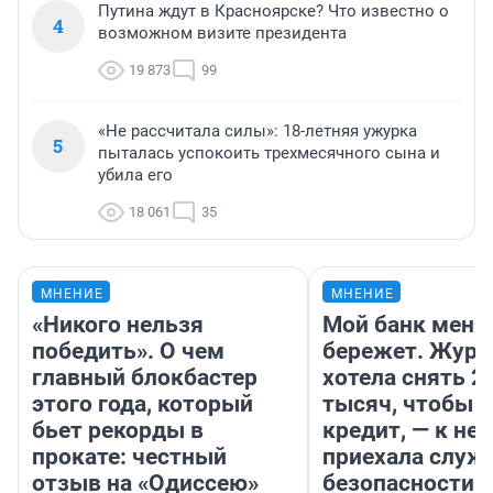
Путина ждут в Красноярске? Что известно о
4
возможном визите президента
19 873
99
«Не рассчитала силы»: 18-летняя ужурка
5
пыталась успокоить трехмесячного сына и
убила его
18 061
35
МНЕНИЕ
МНЕНИЕ
«Никого нельзя
Мой банк меня
победить». О чем
бережет. Журн
главный блокбастер
хотела снять 2
этого года, который
тысяч, чтобы п
бьет рекорды в
кредит, — к не
прокате: честный
приехала служ
отзыв на «Одиссею»
безопасности