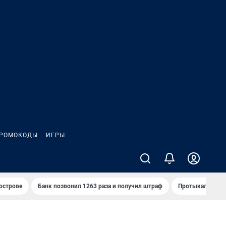
РОМОКОДЫ
ИГРЫ
 острове
Банк позвонил 1263 раза и получил штраф
Протыкал проду