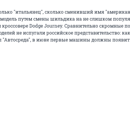
только "итальянец", сколько сменивший имя "американе
 модель путем смены шильдика на не слишком попул
 кроссовере Dodge Journey. Сравнительно скромные п
оделей не испугали российское представительство: ка
л "Автосреда", в июне первые машины должны появит