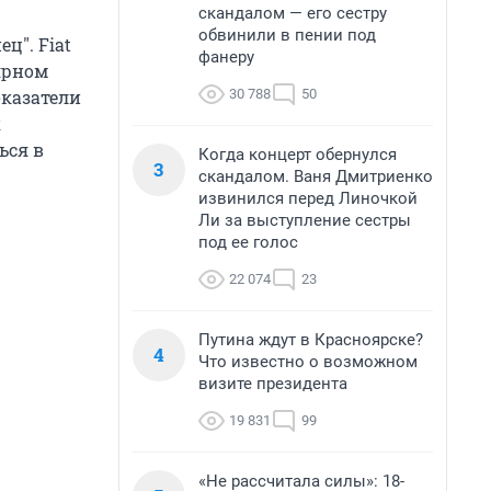
скандалом — его сестру
обвинили в пении под
ц". Fiat
фанеру
ярном
30 788
50
оказатели
к
ься в
Когда концерт обернулся
3
скандалом. Ваня Дмитриенко
извинился перед Линочкой
Ли за выступление сестры
под ее голос
22 074
23
Путина ждут в Красноярске?
4
Что известно о возможном
визите президента
19 831
99
«Не рассчитала силы»: 18-