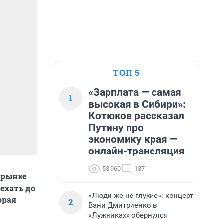
ТОП 5
«Зарплата — самая
1
высокая в Сибири»:
Котюков рассказал
Путину про
экономику края —
онлайн-трансляция
53 960
137
 рынке
оехать до
«Люди же не глухие»: концерт
орая
2
Вани Дмитриенко в
«Лужниках» обернулся