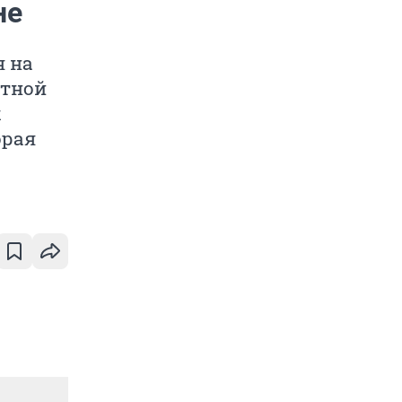
не
я на
стной
х
орая