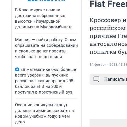
Fiat Fre
В Красноярске начали
достраивать брошенные
Кроссовер 
высотки «Изумрудной
российском 
долины» на Мясокомбинате
причине Fre
Миссия — найти работу. О чем
автосалонов
спрашивать на собеседовании
попытка буд
и сколько денег просить,
чтобы вас точно взяли
14 февраля 2013, 13:1
«В математике был больше
всего уверен»: выпускник
Написать
рассказал, как исправил 298
баллов за ЕГЭ на 300 и
поступил в престижный вуз
Осенние каникулы станут
дольше, а зимние сократят в
новом учебном году: в чём
дело