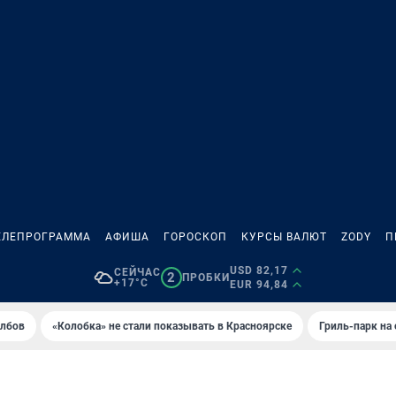
ЕЛЕПРОГРАММА
АФИША
ГОРОСКОП
КУРСЫ ВАЛЮТ
ZODY
П
USD 82,17
СЕЙЧАС
2
ПРОБКИ
+17°C
EUR 94,84
олбов
«Колобка» не стали показывать в Красноярске
Гриль-парк на