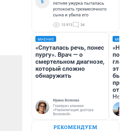
5
летняя ужурка пыталась
успокоить трехмесячного
сына и убила его
15 913
34
МНЕНИЕ
МНЕНИ
«Спуталась речь, понес
«Нико
пургу». Врач — о
побед
смертельном диагнозе,
главн
который сложно
этого
обнаружить
бьет 
прока
отзыв
Нолан
Ирина Волкова
Главврач клиники
«Реабилитация доктора
Волковой»
РЕКОМЕНДУЕМ