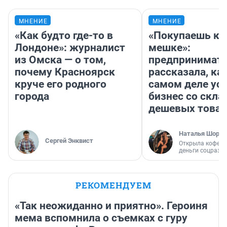
МНЕНИЕ
МНЕНИЕ
«Как будто где-то в
«Покупаешь ко
Лондоне»: журналист
мешке»:
из Омска — о том,
предпринимат
почему Красноярск
рассказала, как
круче его родного
самом деле ус
города
бизнес со скл
дешевых това
Наталья Шорох
Сергей Энквист
Открыла кофейн
деньги соцразв
РЕКОМЕНДУЕМ
«Так неожиданно и приятно». Героиня
мема вспомнила о съемках с гуру