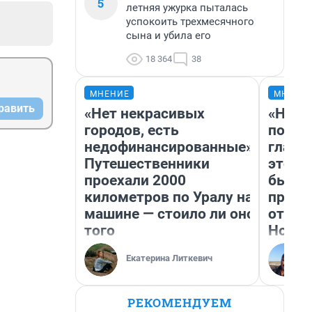
5
летняя ужурка пыталась
успокоить трехмесячного
сына и убила его
18 364
38
МНЕНИЕ
МНЕНИ
равить
«Нет некрасивых
«Нико
городов, есть
побед
недофинансированные».
главн
Путешественники
этого
проехали 2000
бьет 
километров по Уралу на
прока
машине — стоило ли оно
отзыв
того
Нолан
Екатерина Литкевич
РЕКОМЕНДУЕМ