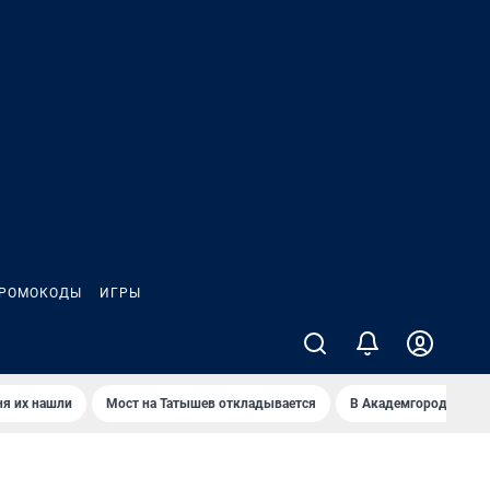
РОМОКОДЫ
ИГРЫ
ня их нашли
Мост на Татышев откладывается
В Академгородке нов