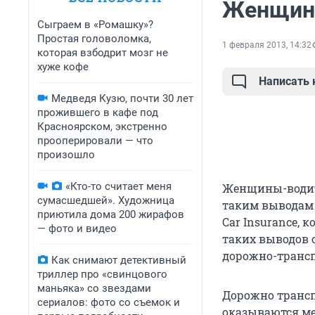
Женщины
Сыграем в «Ромашку»?
Простая головоломка,
1 февраля 2013, 14:32
которая взбодрит мозг не
хуже кофе
Написать
Медведя Кузю, почти 30 лет
прожившего в кафе под
Красноярском, экстренно
прооперировали — что
произошло
«Кто-то считает меня
Женщины-водите
сумасшедшей». Художница
таким выводам
приютила дома 200 жирафов
Car Insurance,
— фото и видео
таких выводов 
дорожно-трансп
Как снимают детективный
триллер про «свинцового
маньяка» со звездами
Дорожно трансп
сериалов: фото со съемок и
оказываются ме