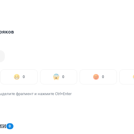
ряков
0
0
0
ыделите фрагмент и нажмите Ctrl+Enter
ИИ
0