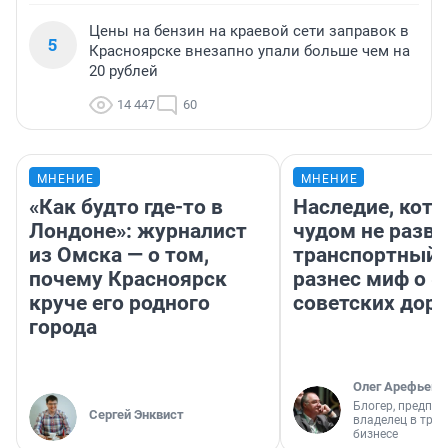
Цены на бензин на краевой сети заправок в
5
Красноярске внезапно упали больше чем на
20 рублей
14 447
60
МНЕНИЕ
МНЕНИЕ
«Как будто где-то в
Наследие, кото
Лондоне»: журналист
чудом не разва
из Омска — о том,
транспортный 
почему Красноярск
разнес миф о 
круче его родного
советских доро
города
Олег Арефьев
Блогер, предпри
Сергей Энквист
владелец в тра
бизнесе