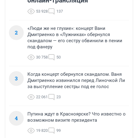
онлайн-трансляция
53 928
137
«Люди же не глухие»: концерт Вани
2
Дмитриенко в «Лужниках» обернулся
скандалом — его сестру обвинили в пении
под фанеру
30 758
50
Когда концерт обернулся скандалом. Ваня
3
Дмитриенко извинился перед Линочкой Ли
за выступление сестры под ее голос
22 061
23
Путина ждут в Красноярске? Что известно о
4
возможном визите президента
19 820
99