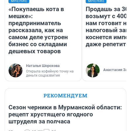
МНЕНИЕ
МНЕНИЕ
«Покупаешь кота в
Продашь за 300
мешке»:
возьмут с 4000
предприниматель
нам готовит н
рассказала, как на
налоговый зако
самом деле устроен
коснется импор
бизнес со складами
даже репетито
дешевых товаров
Наталья Шорохова
Анастасия Зав
Открыла кофейную точку на
деньги соцразвития
РЕКОМЕНДУЕМ
Сезон черники в Мурманской области:
рецепт хрустящего ягодного
штруделя за полчаса