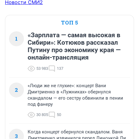
Новости СМИ2
ТОП 5
«Зарплата — самая высокая в
1
Сибири»: Котюков рассказал
Путину про экономику края —
онлайн-трансляция
53 983
137
«Люди же не глухие»: концерт Вани
2
Дмитриенко в «Лужниках» обернулся
скандалом — его сестру обвинили в пении
под фанеру
30 805
50
Когда концерт обернулся скандалом. Ваня
3
Дмитриенко извинился перед Линочкой Ли