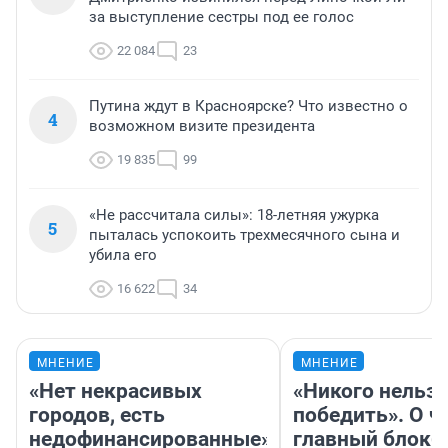
за выступление сестры под ее голос
22 084
23
Путина ждут в Красноярске? Что известно о
4
возможном визите президента
19 835
99
«Не рассчитала силы»: 18-летняя ужурка
5
пыталась успокоить трехмесячного сына и
убила его
16 622
34
МНЕНИЕ
МНЕНИЕ
«Нет некрасивых
«Никого нельз
городов, есть
победить». О ч
недофинансированные».
главный блокб