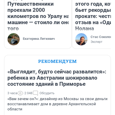
Путешественники
этого года, ко
проехали 2000
бьет рекорды 
километров по Уралу на
прокате: честн
машине — стоило ли оно
отзыв на «Оди
того
Нолана
Стас Соколов
Екатерина Литкевич
Эксперт
РЕКОМЕНДУЕМ
«Выглядит, будто сейчас развалится»:
ребенка из Австралии шокировало
состояние зданий в Приморье
3 часа
2 048
Обсудить
«Вам зачем он?»: дизайнер из Москвы за свои деньги
восстанавливает дом в деревне Архангельской
области