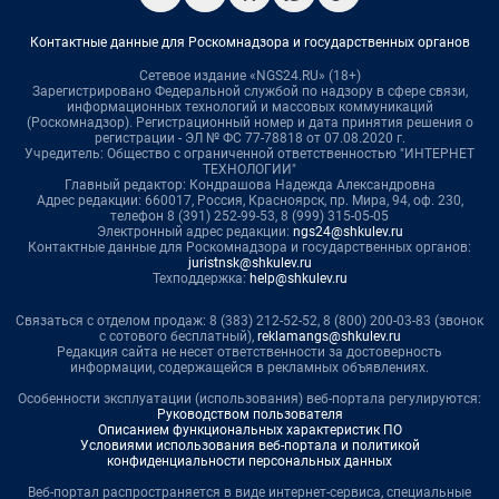
Контактные данные для Роскомнадзора и государственных органов
Сетевое издание «NGS24.RU» (18+)
Зарегистрировано Федеральной службой по надзору в сфере связи,
информационных технологий и массовых коммуникаций
(Роскомнадзор). Регистрационный номер и дата принятия решения о
регистрации - ЭЛ № ФС 77-78818 от 07.08.2020 г.
Учредитель: Общество с ограниченной ответственностью "ИНТЕРНЕТ
ТЕХНОЛОГИИ"
Главный редактор: Кондрашова Надежда Александровна
Адрес редакции: 660017, Россия, Красноярск, пр. Мира, 94, оф. 230,
телефон 8 (391) 252-99-53, 8 (999) 315-05-05
Электронный адрес редакции:
ngs24@shkulev.ru
Контактные данные для Роскомнадзора и государственных органов:
juristnsk@shkulev.ru
Техподдержка:
help@shkulev.ru
Связаться с отделом продаж: 8 (383) 212-52-52, 8 (800) 200-03-83 (звонок
с сотового бесплатный),
reklamangs@shkulev.ru
Редакция сайта не несет ответственности за достоверность
информации, содержащейся в рекламных объявлениях.
Особенности эксплуатации (использования) веб-портала регулируются:
Руководством пользователя
Описанием функциональных характеристик ПО
Условиями использования веб-портала и политикой
конфиденциальности персональных данных
Веб-портал распространяется в виде интернет-сервиса, специальные